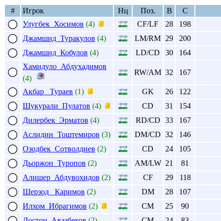
#
Игрок
Нц
Поз.
В
С
Улугбек Хосимов
(4)
CF/LF
28
198
Джамшид Туракулов
(4)
LM/RM
29
200
Джамшид Кобулов
(4)
LD/CD
30
164
Хамидуло Абдухадимов
RW/AM
32
167
(4)
Акбар Тураев
(1)
GK
26
122
Шукурали Пулатов
(4)
CD
31
154
Дилербек Эрматов
(4)
RD/CD
33
167
Аслидин Тоштемиров
(3)
DM/CD
32
146
Озодбек Сотволдиев
(2)
CD
24
105
Дьоржон Туропов
(2)
AM/LW
21
81
Алишер Абдувохидов
(2)
CF
29
118
Шерзод Каримов
(2)
DM
28
107
Илхом Ибрагимов
(2)
CM
25
90
Достон Авазбеков
(2)
CM
24
83