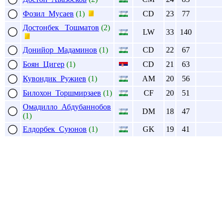
Фозил Мусаев
(1)
CD
23
77
Достонбек Тошматов
(2)
LW
33
140
Донийор Мадаминов
(1)
CD
22
67
Боян Цигер
(1)
CD
21
63
Кувондик Ружиев
(1)
AM
20
56
Билохон Торшмирзаев
(1)
CF
20
51
Омадилло Абдубаннобов
DM
18
47
(1)
Елдорбек Суюнов
(1)
GK
19
41