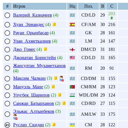
#
Игрок
Нц
Поз.
В
С
203
Валерий Казначеев
(4)
CD/LD
29
Хуан Эрнандес
(4)
CF/AM
30
216
Рауан Орынбасар
(4)
GK
28
161
Улан Ахметкалиев
(4)
LM
24
147
Джо Гомес
(4)
DM/CD
31
181
Джонатан Борнстейн
(4)
CD/LD
31
165
Жансултан Мухаметханов
RM
20
91
(4)
Максим Чалкин
(3)
CD/DM
31
155
Мануэль Мане
(2)
CM/RM
28
123
Улугбек Шарипов
(2)
WDL/DM
29
124
Санжар Батырханов
(2)
CD/RD
27
115
Эльжас Алтынбеков
(3)
AM/LW
33
175
Руслан Скидан
(2)
CM
28
122