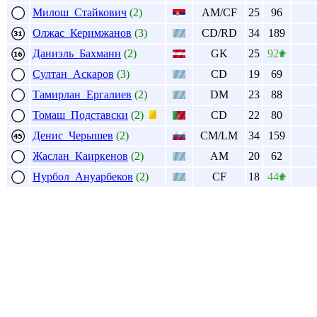
Милош Стайкович
(2)
AM/CF
25
96
Олжас Керимжанов
(3)
CD/RD
34
189
Даниэль Бахманн
(2)
GK
25
92
Султан Аскаров
(3)
CD
19
69
Тамирлан Ергалиев
(2)
DM
23
88
Томаш Подставски
(2)
CD
22
80
Денис Черышев
(2)
CM/LM
34
159
Жаслан Каиркенов
(2)
AM
20
62
Нурбол Ануарбеков
(2)
CF
18
44