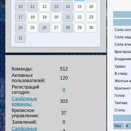
10
11
12
13
14
15
16
17
18
19
20
21
22
23
24
25
26
27
28
29
30
Сила сос
Сила защ
31
Сила атак
Вратарск
Владение
Удары:
Команды:
512
В створ:
Активных
120
пользователей:
Жёлтые к
Регистраций
Красные 
0
сегодня:
Голов:
Свободные
303
Тактика:
команды:
Кризисное
Стиль:
37
управление:
Заявлений:
0
Поз
#
Свободные