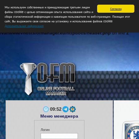
Мы используем собственные и принадлежащие третьим лицам
Главная
Форум
Турниры
Сборные
НФ
Свободные коман
Согласен
файлы cookie с целью оптимизации опыта использования сайта и
сбора статистической информации о навигации пользователя по веб-страницам. Посещая этот
сайт, Вы выражаете свое согласие на установку и использование файлов cookie
Дополнительная информация
Notice
: Undefined index: login in
/var/www/vhosts/ofmanager.eu/httpdocs/header.php
on line
2
09:52
Меню менеджера
Логин