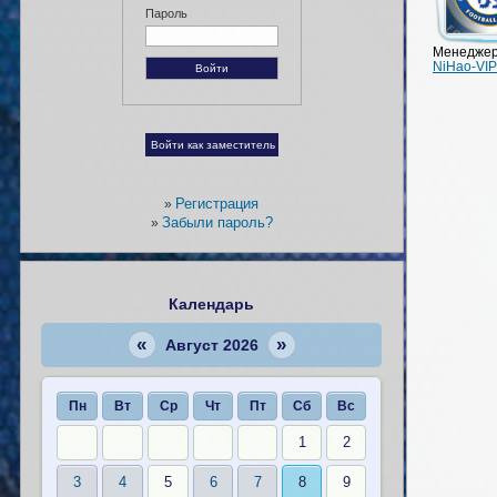
Пароль
Менеджер
NiHao-VIP
Регистрация
»
Забыли пароль?
»
Календарь
«
»
Август 2026
Пн
Вт
Ср
Чт
Пт
Сб
Вс
1
2
3
4
5
6
7
8
9