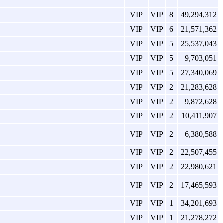
VIP
VIP
8
49,294,312
VIP
VIP
6
21,571,362
VIP
VIP
5
25,537,043
VIP
VIP
5
9,703,051
VIP
VIP
5
27,340,069
VIP
VIP
2
21,283,628
VIP
VIP
2
9,872,628
VIP
VIP
2
10,411,907
VIP
VIP
2
6,380,588
VIP
VIP
2
22,507,455
VIP
VIP
2
22,980,621
VIP
VIP
2
17,465,593
VIP
VIP
1
34,201,693
VIP
VIP
1
21,278,272