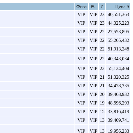
Физа
РС
И
Цена $
VIP
VIP
23
40,551,363
VIP
VIP
23
44,325,223
VIP
VIP
22
27,553,895
VIP
VIP
22
55,265,432
VIP
VIP
22
51,913,248
VIP
VIP
22
40,343,034
VIP
VIP
22
55,124,404
VIP
VIP
21
51,320,325
VIP
VIP
21
34,478,335
VIP
VIP
20
39,468,932
VIP
VIP
19
48,596,293
VIP
VIP
15
33,816,419
VIP
VIP
13
39,409,741
VIP
VIP
13
19,956,233