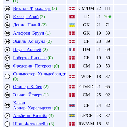
(1)
Виктор Фрохольдт
(3)
CM/DM
22
111
Юссеф Азиб
(2)
LD
21
70
Денис Палий
(2)
GK
21
71
Альфред Бруун
(1)
GK
19
39
Эмиль Хойлунд
(2)
CF
23
89
Пауль Аргней
(2)
DM
21
69
Роберто Риснаес
(0)
CF
19
50
Фредерик Петерсен
(0)
CM
20
53
Сильвестер Хильдебрандт
WDR
18
37
(0)
Оливер Хейер
(2)
CD/RD
21
65
Элиас Йелерт
(1)
CM
25
92
Хакон
CF
24
82
Арнар Харальдссон
(0)
Альбион Витийа
(3)
LF/CF
23
87
Шон Феттерлейн
(3)
RW/AM
18
51