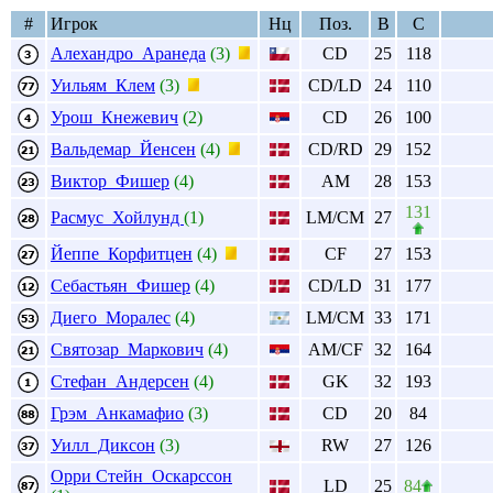
#
Игрок
Нц
Поз.
В
С
Алехандро Аранеда
(3)
CD
25
118
Уильям Клем
(3)
CD/LD
24
110
Урош Кнежевич
(2)
CD
26
100
Вальдемар Йенсен
(4)
CD/RD
29
152
Виктор Фишер
(4)
AM
28
153
131
Расмус Хойлунд
(1)
LM/CM
27
Йеппе Корфитцен
(4)
CF
27
153
Себастьян Фишер
(4)
CD/LD
31
177
Диего Моралес
(4)
LM/CM
33
171
Святозар Маркович
(4)
AM/CF
32
164
Стефан Андерсен
(4)
GK
32
193
Грэм Анкамафио
(3)
CD
20
84
Уилл Диксон
(3)
RW
27
126
Орри Стейн Оскарссон
LD
25
84