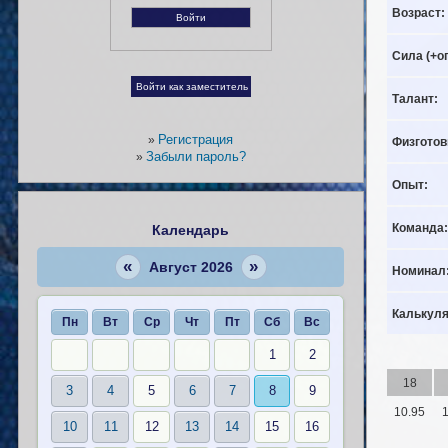
Возраст:
Сила (+о
Талант:
Регистрация
»
Физготов
Забыли пароль?
»
Опыт:
Команда:
Календарь
«
»
Август 2026
Номинал
Калькуля
Пн
Вт
Ср
Чт
Пт
Сб
Вс
1
2
18
3
4
5
6
7
8
9
10.95
1
10
11
12
13
14
15
16