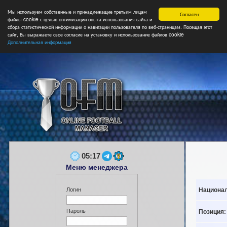
Мы используем собственные и принадлежащие третьим лицам
Главная
Форум
Турниры
Сборные
НФ
Свободные коман
Согласен
файлы cookie с целью оптимизации опыта использования сайта и
сбора статистической информации о навигации пользователя по веб-страницам. Посещая этот
сайт, Вы выражаете свое согласие на установку и использование файлов cookie
Дополнительная информация
05:17
Меню менеджера
Национал
Логин
Пароль
Позиция: