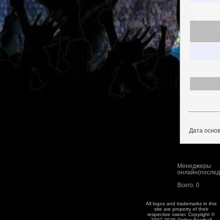
Дата основ
Менеджеры
онлайн(последн
Всего: 0
All logos and trademarks in this
site are property of their
respective owner. Copyright ©
2007-2026 Online Football