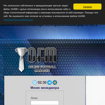
Мы используем собственные и принадлежащие третьим лицам
Главная
Форум
Турниры
Сборные
НФ
Свободные коман
Согласен
файлы cookie с целью оптимизации опыта использования сайта и
сбора статистической информации о навигации пользователя по веб-страницам. Посещая этот
сайт, Вы выражаете свое согласие на установку и использование файлов cookie
Дополнительная информация
Notice
: Undefined index: login in
/var/www/vhosts/ofmanager.eu/httpdocs/header.php
on line
2
02:30
Меню менеджера
Логин