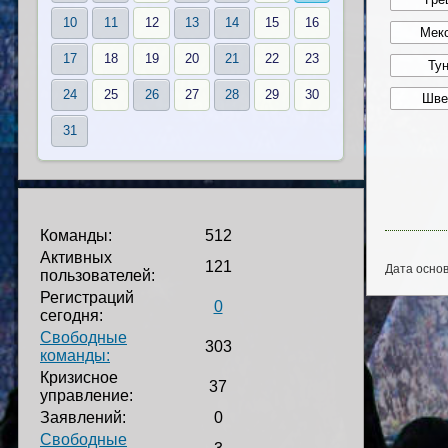
10
11
12
13
14
15
16
17
18
19
20
21
22
23
24
25
26
27
28
29
30
31
Команды:
512
Активных
121
Дата основ
пользователей:
Регистраций
0
сегодня:
Свободные
303
команды:
Кризисное
37
управление:
Заявлений:
0
Свободные