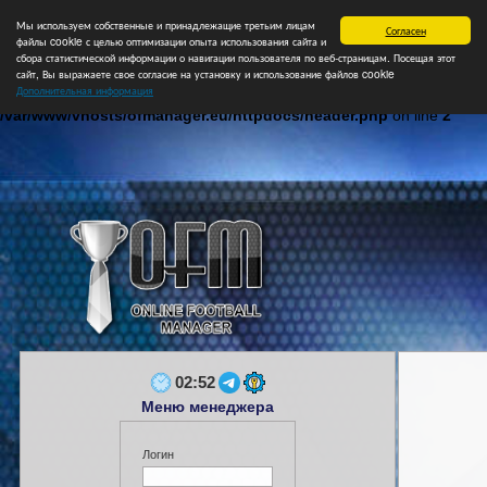
Мы используем собственные и принадлежащие третьим лицам
Главная
Форум
Турниры
Сборные
НФ
Свободные коман
Согласен
файлы cookie с целью оптимизации опыта использования сайта и
сбора статистической информации о навигации пользователя по веб-страницам. Посещая этот
сайт, Вы выражаете свое согласие на установку и использование файлов cookie
Дополнительная информация
Notice
: Undefined index: login in
/var/www/vhosts/ofmanager.eu/httpdocs/header.php
on line
2
02:52
Меню менеджера
Логин