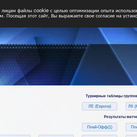
НФ
Свободные команды
Статистика
Поиск
Архив
VIP
П
лицам файлы cookie с целью оптимизации опыта использова
. Посещая этот сайт, Вы выражаете свое согласие на устан
Турнирные таблицы группо
Результаты матч