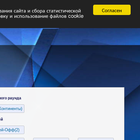
равила
FAQ.pdf
Согласен
ния сайта и сбора статистической
овку и использование файлов cookie
вого раунда
ей