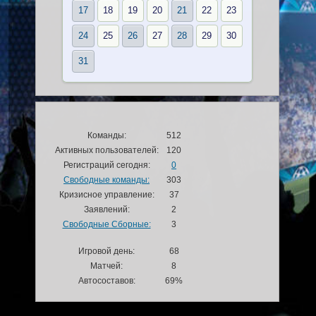
17
18
19
20
21
22
23
24
25
26
27
28
29
30
31
Команды:
512
Активных пользователей:
120
Регистраций сегодня:
0
Свободные команды:
303
Кризисное управление:
37
Заявлений:
2
Свободные Сборные:
3
Игровой день:
68
Матчей:
8
Автосоставов:
69%