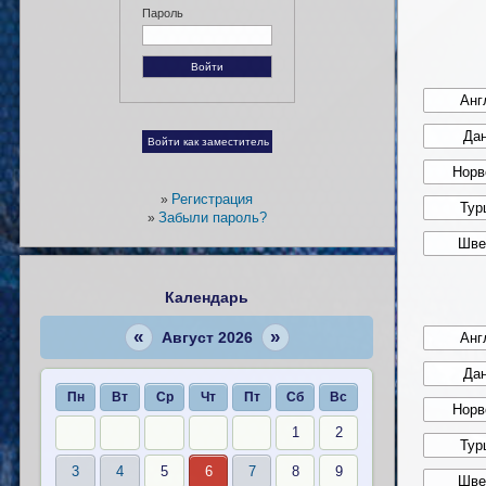
Пароль
Регистрация
»
Забыли пароль?
»
Календарь
«
»
Август 2026
Пн
Вт
Ср
Чт
Пт
Сб
Вс
1
2
3
4
5
6
7
8
9