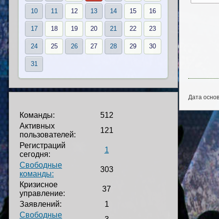
10
11
12
13
14
15
16
17
18
19
20
21
22
23
24
25
26
27
28
29
30
31
Дата основ
Команды:
512
Активных
121
пользователей:
Регистраций
1
сегодня:
Свободные
303
команды:
Кризисное
37
управление:
Заявлений:
1
Свободные