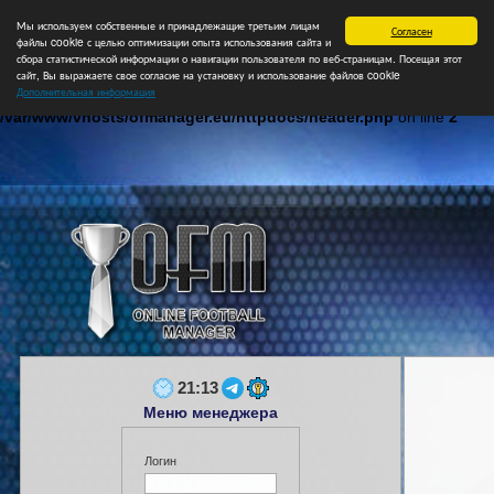
Мы используем собственные и принадлежащие третьим лицам
Главная
Форум
Турниры
Сборные
НФ
Свободные коман
Согласен
файлы cookie с целью оптимизации опыта использования сайта и
сбора статистической информации о навигации пользователя по веб-страницам. Посещая этот
сайт, Вы выражаете свое согласие на установку и использование файлов cookie
Дополнительная информация
Notice
: Undefined index: login in
/var/www/vhosts/ofmanager.eu/httpdocs/header.php
on line
2
21:13
Меню менеджера
Логин