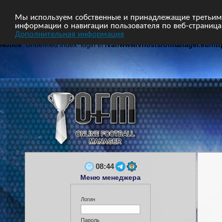
Главная
Форум
Турниры
Сборные
Мы используем собственные и принадлежащие третьим 
информации о навигации пользователя по веб-страницам
Дополнительная информация
Notice
: Undefined index: login in
/var/www/vhosts/ofmanager.eu/ht
08:44
Меню менеджера
Логин
Пароль