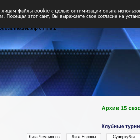
НФ
Свободные команды
Статистика
Поиск
Архив
VIP
П
лицам файлы cookie с целью оптимизации опыта использова
. Посещая этот сайт, Вы выражаете свое согласие на устан
tpdocs/header.php
on line
2
Архив 15 сез
Клубные турн