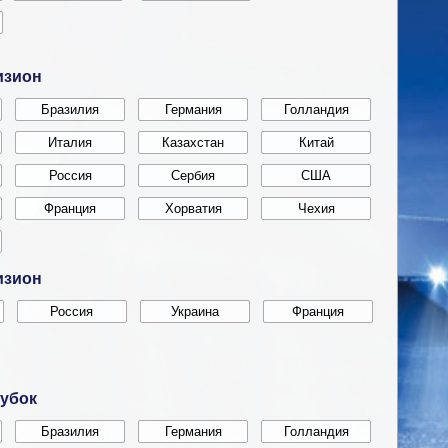
изион
изион
убок