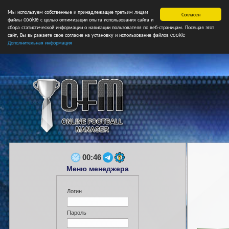
Мы используем собственные и принадлежащие третьим лицам
Главная
Форум
Турниры
Сборные
НФ
Свободные коман
Согласен
файлы cookie с целью оптимизации опыта использования сайта и
сбора статистической информации о навигации пользователя по веб-страницам. Посещая этот
сайт, Вы выражаете свое согласие на установку и использование файлов cookie
Дополнительная информация
00:46
Меню менеджера
Логин
Пароль