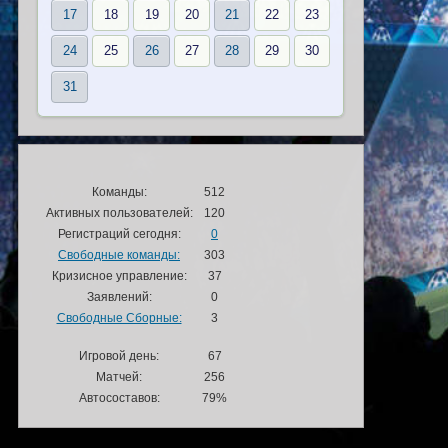
17
18
19
20
21
22
23
24
25
26
27
28
29
30
31
Команды:
512
Активных пользователей:
120
Регистраций сегодня:
0
Свободные команды:
303
Кризисное управление:
37
Заявлений:
0
Свободные Сборные:
3
Игровой день:
67
Матчей:
256
Автосоставов:
79%