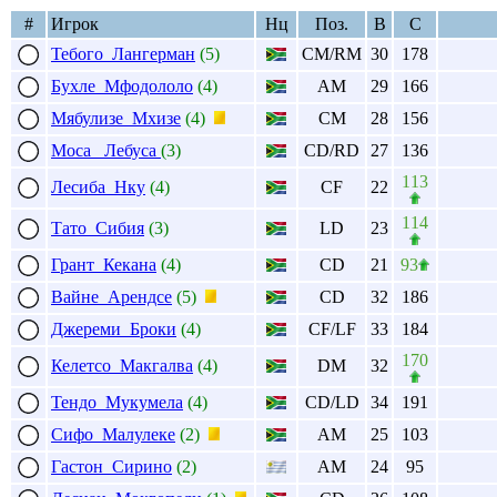
#
Игрок
Нц
Поз.
В
С
Тебого Лангерман
(5)
CM/RM
30
178
Бухле Мфодололо
(4)
AM
29
166
Мябулизе Мхизе
(4)
CM
28
156
Моса Лебуса
(3)
CD/RD
27
136
113
Лесиба Нку
(4)
CF
22
114
Тато Сибия
(3)
LD
23
Грант Кекана
(4)
CD
21
93
Вайне Арендсе
(5)
CD
32
186
Джереми Броки
(4)
CF/LF
33
184
170
Келетсо Макгалва
(4)
DM
32
Тендо Мукумела
(4)
CD/LD
34
191
Сифо Малулеке
(2)
AM
25
103
Гастон Сирино
(2)
AM
24
95