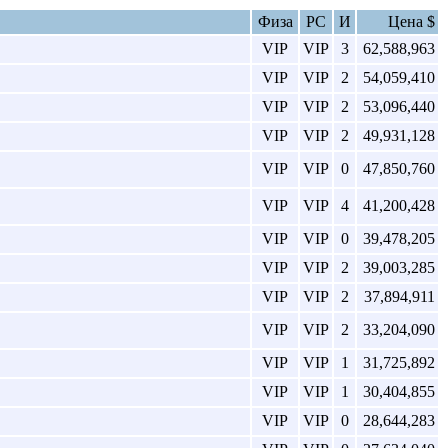
Физа
РС
И
Цена $
VIP
VIP
3
62,588,963
VIP
VIP
2
54,059,410
VIP
VIP
2
53,096,440
VIP
VIP
2
49,931,128
VIP
VIP
0
47,850,760
VIP
VIP
4
41,200,428
VIP
VIP
0
39,478,205
VIP
VIP
2
39,003,285
VIP
VIP
2
37,894,911
VIP
VIP
2
33,204,090
VIP
VIP
1
31,725,892
VIP
VIP
1
30,404,855
VIP
VIP
0
28,644,283