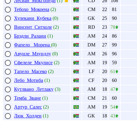
Лесиан Мокгопеди
(1)
CD
26
108
Тебохо Мокоена
(2)
CM
22
81
Хулекани Кубека
(0)
GK
25
90
Винсент Ситхоле
(2)
RD
23
78
Брэдли Ралани
(1)
AM
24
86
Фапело Морена
(0)
DM
27
99
Авуиле Мхундлу
(0)
AM
26
96
Сфелеле Мкулисе
(2)
AM
19
59
Тапело Масеко
(2)
LF
20
61
Лебо Мотиба
(1)
CF
20
60
Кутлвано Летлаку
(3)
AM
18
47
Темба Зване
(1)
CM
21
60
Артур Салес
(2)
AM
19
54
Люк Холден
(1)
GK
18
43