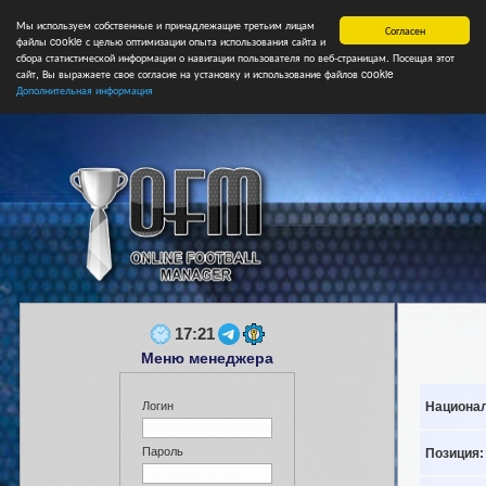
Мы используем собственные и принадлежащие третьим лицам
Главная
Форум
Турниры
Сборные
НФ
Свободные коман
Согласен
файлы cookie с целью оптимизации опыта использования сайта и
сбора статистической информации о навигации пользователя по веб-страницам. Посещая этот
сайт, Вы выражаете свое согласие на установку и использование файлов cookie
Дополнительная информация
17:21
Меню менеджера
Национал
Логин
Пароль
Позиция: