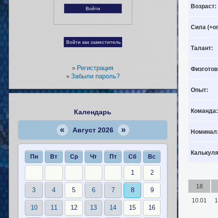
Возраст:
Сила (+о
Талант:
Регистрация
»
Физготов
Забыли пароль?
»
Опыт:
Команда:
Календарь
«
»
Август 2026
Номинал
Калькуля
Пн
Вт
Ср
Чт
Пт
Сб
Вс
1
2
18
3
4
5
6
7
8
9
10.01
1
10
11
12
13
14
15
16