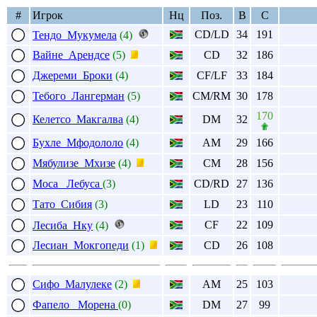
#
Игрок
Нц
Поз.
В
С
CD/LD
34
191
Тендо Мукумела
(4)
Вайне Арендсе
(5)
CD
32
186
Джереми Броки
(4)
CF/LF
33
184
Тебого Лангерман
(5)
CM/RM
30
178
170
Келетсо Макгалва
(4)
DM
32
Бухле Мфодололо
(4)
AM
29
166
Мябулизе Мхизе
(4)
CM
28
156
Моса Лебуса
(3)
CD/RD
27
136
Тато Сибия
(3)
LD
23
110
CF
22
109
Лесиба Нку
(4)
Лесиан Мокгопеди
(1)
CD
26
108
Сифо Малулеке
(2)
AM
25
103
Фапело Морена
(0)
DM
27
99