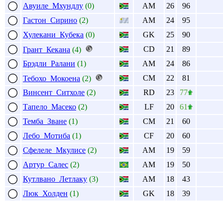
Авуиле Мхундлу
(0)
AM
26
96
Гастон Сирино
(2)
AM
24
95
Хулекани Кубека
(0)
GK
25
90
CD
21
89
Грант Кекана
(4)
Брэдли Ралани
(1)
AM
24
86
CM
22
81
Тебохо Мокоена
(2)
Винсент Ситхоле
(2)
RD
23
77
Тапело Масеко
(2)
LF
20
61
Темба Зване
(1)
CM
21
60
Лебо Мотиба
(1)
CF
20
60
Сфелеле Мкулисе
(2)
AM
19
59
Артур Салес
(2)
AM
19
50
Кутлвано Летлаку
(3)
AM
18
43
Люк Холден
(1)
GK
18
39