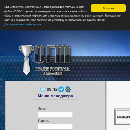
Мы используем собственные и принадлежащие третьим лицам
Главная
Форум
Турниры
Сборные
НФ
Свободные коман
Согласен
файлы cookie с целью оптимизации опыта использования сайта и
сбора статистической информации о навигации пользователя по веб-страницам. Посещая этот
сайт, Вы выражаете свое согласие на установку и использование файлов cookie
Дополнительная информация
09:42
Меню менеджера
Логин
Менед
Пароль