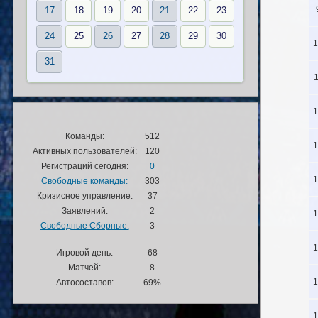
17
18
19
20
21
22
23
24
25
26
27
28
29
30
1
31
1
1
Команды:
512
1
Активных пользователей:
120
Регистраций сегодня:
0
1
Свободные команды:
303
Кризисное управление:
37
Заявлений:
2
1
Свободные Сборные:
3
1
Игровой день:
68
Матчей:
8
1
Автосоставов:
69%
1