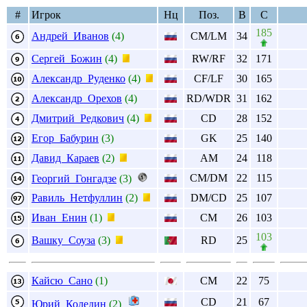
#
Игрок
Нц
Поз.
В
С
185
Андрей Иванов
(4)
CM/LM
34
Сергей Божин
(4)
RW/RF
32
171
Александр Руденко
(4)
CF/LF
30
165
Александр Орехов
(4)
RD/WDR
31
162
Дмитрий Редкович
(4)
CD
28
152
Егор Бабурин
(3)
GK
25
140
Давид Караев
(2)
AM
24
118
CM/DM
22
115
Георгий Гонгадзе
(3)
Равиль Нетфуллин
(2)
DM/CD
25
107
Иван Енин
(1)
CM
26
103
103
Вашку Соуза
(3)
RD
25
Кайсю Сано
(1)
CM
22
75
CD
21
67
Юрий Коледин
(2)