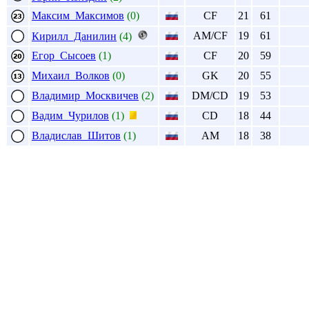
Максим Максимов
(0)
CF
21
61
AM/CF
19
61
Кирилл Данилин
(4)
Егор Сысоев
(1)
CF
20
59
Михаил Волков
(0)
GK
20
55
Владимир Москвичев
(2)
DM/CD
19
53
Вадим Чурилов
(1)
CD
18
44
Владислав Шитов
(1)
AM
18
38