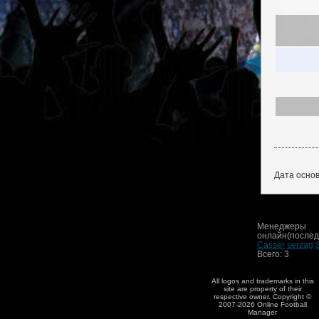
Дата основ
Менеджеры
онлайн(последн
Casser
serzag
Всего: 3
All logos and trademarks in this
site are property of their
respective owner. Copyright ©
2007-2026 Online Football
Manager