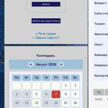
Возраст:
Сила (+о
Талант:
Регистрация
»
Физготов
Забыли пароль?
»
Опыт:
Команда:
Календарь
«
»
Август 2026
Номинал
Калькуля
Пн
Вт
Ср
Чт
Пт
Сб
Вс
1
2
18
3
4
5
6
7
8
9
10.01
10
11
12
13
14
15
16