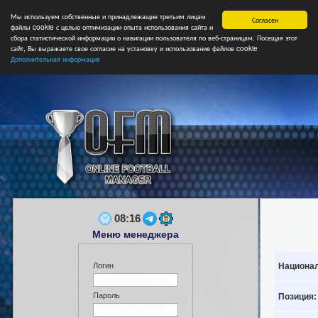
Мы используем собственные и принадлежащие третьим лицам
Главная
Форум
Турниры
Сборные
НФ
Свободные коман
Согласен
файлы cookie с целью оптимизации опыта использования сайта и
сбора статистической информации о навигации пользователя по веб-страницам. Посещая этот
сайт, Вы выражаете свое согласие на установку и использование файлов cookie
Дополнительная информация
08:16
Меню менеджера
Национал
Логин
Пароль
Позиция: