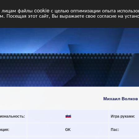
НФ
Свободные команды
Статистика
Поиск
Архив
VIP
П
лицам файлы cookie с целью оптимизации опыта использова
. Посещая этот сайт, Вы выражаете свое согласие на устан
Михаил Волков
иональность:
Игра руками:
иция:
GK
Пас: