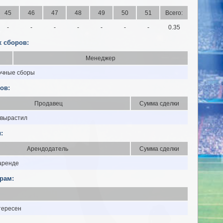
45
46
47
48
49
50
51
Всего:
-
-
-
-
-
-
-
0.35
 сборов:
Менеджер
очные сборы
ов:
Продавец
Сумма сделки
 вырастил
:
Арендодатель
Сумма сделки
 аренде
рам:
тересен