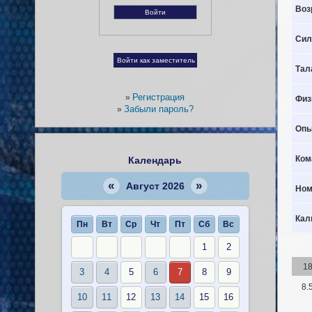
Воз
Сил
Тал
Регистрация
»
Физ
Забыли пароль?
»
Опы
Ком
Календарь
«
»
Август 2026
Ном
Кал
Пн
Вт
Ср
Чт
Пт
Сб
Вс
1
2
1
3
4
5
6
7
8
9
8.
10
11
12
13
14
15
16