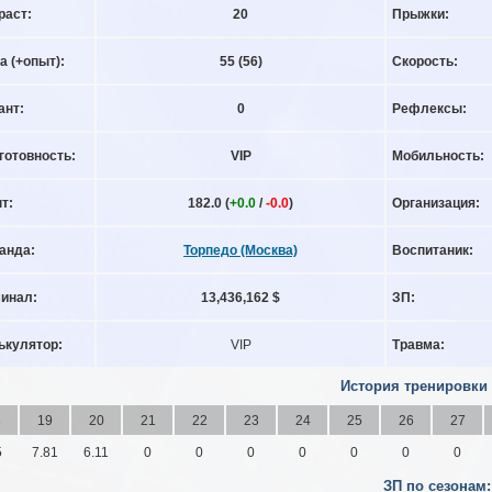
раст:
20
Прыжки:
а (+опыт):
55
(56)
Скорость:
ант:
0
Рефлексы:
готовность:
VIP
Мобильность:
т:
182.0 (
+0.0
/
-0.0
)
Организация:
анда:
Торпедо (Москва)
Воспитаник:
инал:
13,436,162 $
ЗП:
ькулятор:
VIP
Травма:
История тренировки
8
19
20
21
22
23
24
25
26
27
5
7.81
6.11
0
0
0
0
0
0
0
ЗП по сезонам: