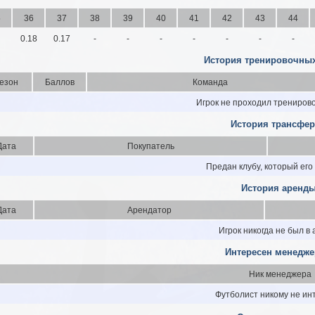
5
36
37
38
39
40
41
42
43
44
0.18
0.17
-
-
-
-
-
-
-
История тренировочных
езон
Баллов
Команда
Игрок не проходил трениров
История трансфер
Дата
Покупатель
Предан клубу, который его
История аренды
Дата
Арендатор
Игрок никогда не был в
Интересен менедже
Ник менеджера
Футболист никому не ин