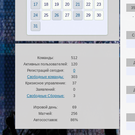
17
18
19
20
21
22
23
3
24
25
26
27
28
29
30
-
31
С
Команды:
512
Активных пользователей:
120
Регистраций сегодня:
0
Свободные команды:
303
Кризисное управление:
37
Заявлений:
0
Свободные Сборные:
3
Игровой день:
69
Матчей:
256
Автосоставов:
86%