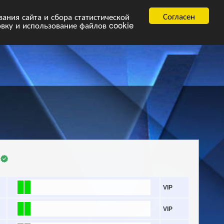
равила
FAQ.pdf
Согласен
ния сайта и сбора статистической
овку и использование файлов cookie
VIP
VIP