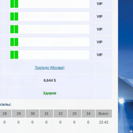
VIP
VIP
VIP
VIP
VIP
Торпедо (Москва)
6,644 $
Здоров
 силы:
28
29
30
31
32
33
34
Всего:
0
0
0
0
0
0
0
22.42