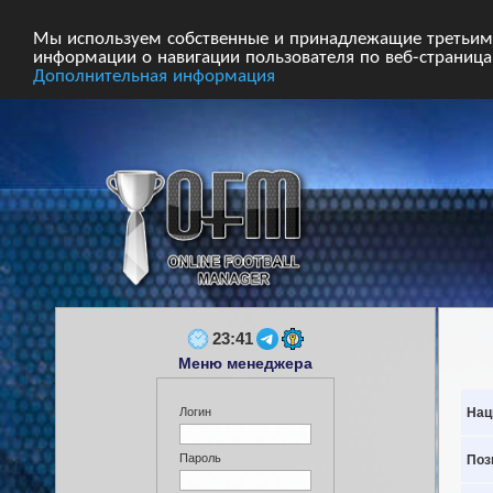
Главная
Форум
Турниры
Сборные
Мы используем собственные и принадлежащие третьим 
информации о навигации пользователя по веб-страницам
Дополнительная информация
23:41
Меню менеджера
Нац
Логин
Пароль
Поз