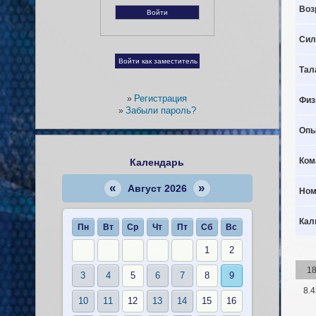
Воз
Сил
Тал
Регистрация
»
Физ
Забыли пароль?
»
Опы
Ком
Календарь
«
»
Август 2026
Ном
Кал
Пн
Вт
Ср
Чт
Пт
Сб
Вс
1
2
1
3
4
5
6
7
8
9
8.4
10
11
12
13
14
15
16