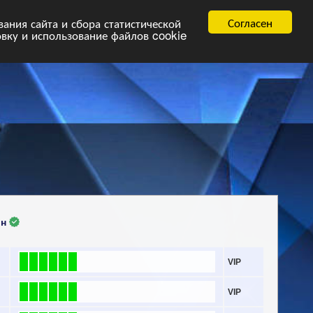
равила
FAQ.pdf
Согласен
ния сайта и сбора статистической
овку и использование файлов cookie
ин
VIP
VIP