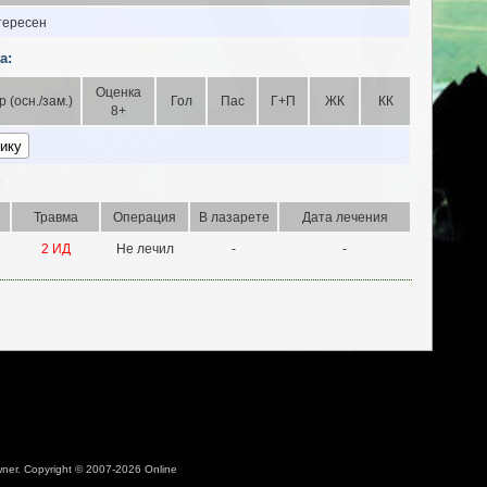
тересен
а:
Оценка
р (осн./зам.)
Гол
Пас
Г+П
ЖК
КК
8+
:
Травма
Операция
В лазарете
Дата лечения
2 ИД
Не лечил
-
-
 owner. Copyright © 2007-2026 Online