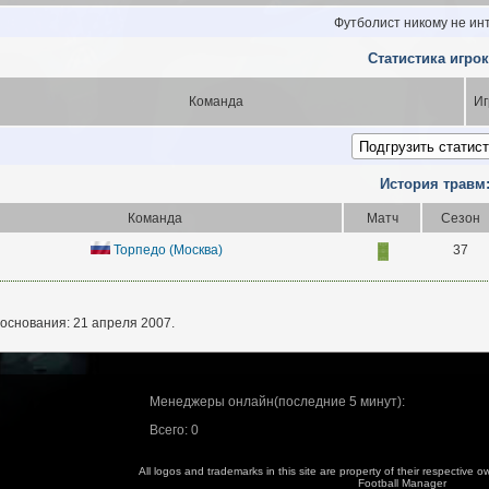
Футболист никому не ин
Статистика игрок
Команда
Иг
История травм
Команда
Матч
Сезон
Торпедо (Москва)
37
основания: 21 апреля 2007.
Менеджеры онлайн(последние 5 минут):
Всего: 0
All logos and trademarks in this site are property of their respective
Football Manager