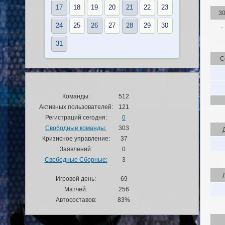
17
18
19
20
21
22
23
3
24
25
26
27
28
29
30
-
31
С
Команды:
512
Активных пользователей:
121
Регистраций сегодня:
0
Свободные команды:
303
Кризисное управление:
37
Заявлений:
0
Свободные Сборные:
3
Игровой день:
69
Матчей:
256
Автосоставов:
83%