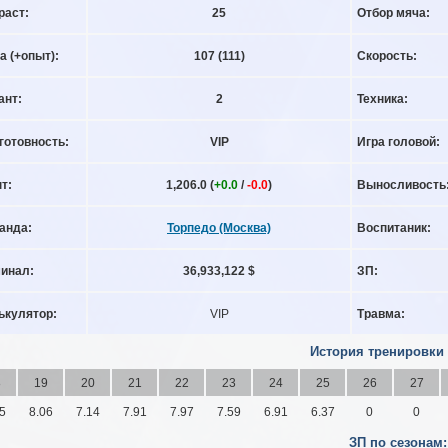
раст:
25
Отбор мяча:
а (+опыт):
107
(111)
Скорость:
ант:
2
Техника:
готовность:
VIP
Игра головой:
т:
1,206.0 (
+0.0
/
-0.0
)
Выносливость
анда:
Торпедо (Москва)
Воспитаник:
инал:
36,933,122 $
ЗП:
ькулятор:
VIP
Травма:
История тренировки
8
19
20
21
22
23
24
25
26
27
5
8.06
7.14
7.91
7.97
7.59
6.91
6.37
0
0
ЗП по сезонам: