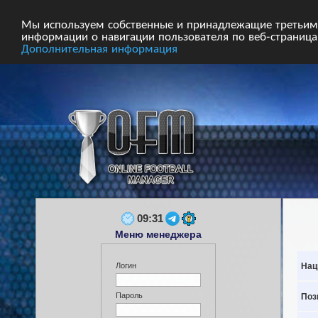
Главная
Форум
Турниры
Сборные
Мы используем собственные и принадлежащие третьим 
информации о навигации пользователя по веб-страницам
Дополнительная информация
09:31
Меню менеджера
Нац
Логин
Пароль
Поз