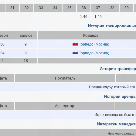
0
31
32
33
34
35
36
37
38
39
-
-
-
-
-
1.46
1.49
-
-
История тренировочных
езон
Баллов
Команда
30
9
Торпедо (Москва)
34
9
Торпедо (Москва)
2
18
История трансфер
Дата
Покупатель
Предан клубу, который его
История аренды
Дата
Арендатор
Игрок никогда не был в
Интересен менедже
Ник менеджера