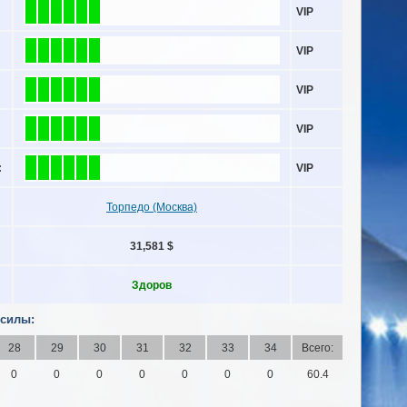
VIP
VIP
VIP
VIP
:
VIP
Торпедо (Москва)
31,581 $
Здоров
 силы:
28
29
30
31
32
33
34
Всего:
0
0
0
0
0
0
0
60.4