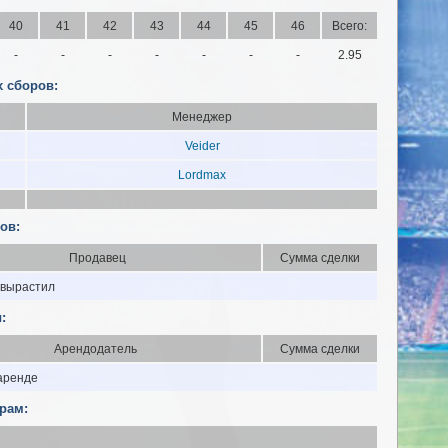
40
41
42
43
44
45
46
Всего:
-
-
-
-
-
-
-
2.95
 сборов:
Менеджер
Veider
Lordmax
ов:
Продавец
Сумма сделки
 вырастил
:
Арендодатель
Сумма сделки
 аренде
рам: