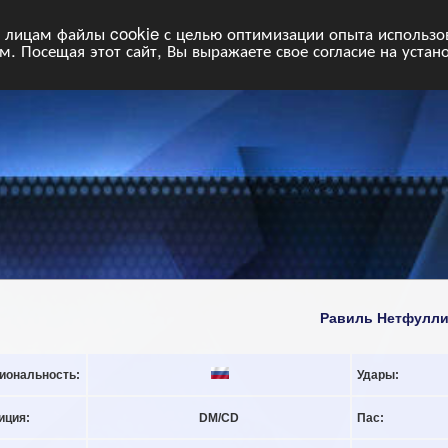
НФ
Свободные команды
Статистика
Поиск
Архив
VIP
П
лицам файлы cookie с целью оптимизации опыта использова
. Посещая этот сайт, Вы выражаете свое согласие на устан
Равиль Нетфулл
иональность:
Удары:
иция:
DM/CD
Пас: