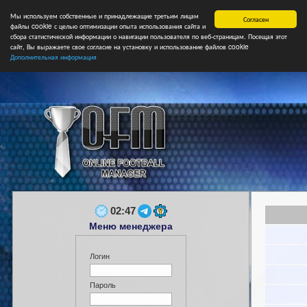
Мы используем собственные и принадлежащие третьим лицам
Главная
Форум
Турниры
Сборные
НФ
Свободные коман
Согласен
файлы cookie с целью оптимизации опыта использования сайта и
сбора статистической информации о навигации пользователя по веб-страницам. Посещая этот
сайт, Вы выражаете свое согласие на установку и использование файлов cookie
Дополнительная информация
02:47
Меню менеджера
Логин
Пароль