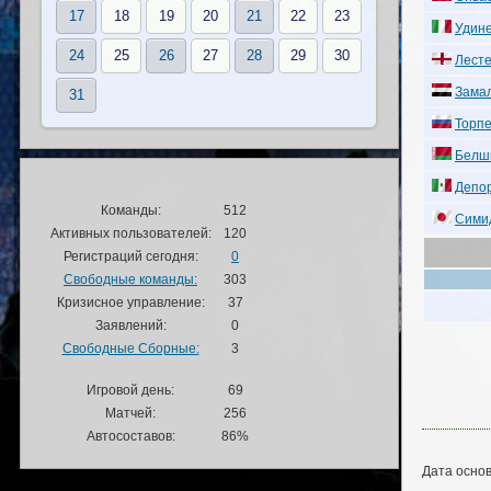
17
18
19
20
21
22
23
Удине
24
25
26
27
28
29
30
Лесте
Замал
31
Торпе
Белши
Депор
Команды:
512
Симид
Активных пользователей:
120
Регистраций сегодня:
0
Свободные команды:
303
Кризисное управление:
37
Заявлений:
0
Свободные Сборные:
3
Игровой день:
69
Матчей:
256
Автосоставов:
86%
Дата основ