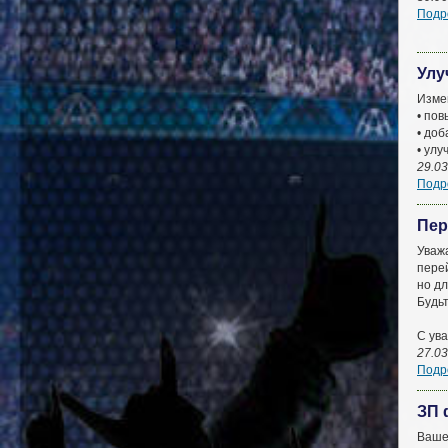
Подро
Улу
Изме
• пов
• доб
• улу
29.03
Подро
Пер
Уваж
перей
но дл
Будь
С ув
27.03
Подро
ЗП 
Ваше