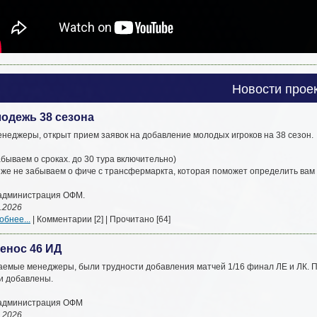
Новости прое
одежь 38 сезона
енеджеры, открыт прием заявок на добавление молодых игроков на 38 сезон.
бываем о сроках. до 30 тура включительно)
к же не забываем о фиче с трансфермаркта, которая поможет определить вам 
. администрация ОФМ.
.2026
бнее...
| Комментарии [2] | Прочитано [64]
енос 46 ИД
аемые менеджеры, были трудности добавления матчей 1/16 финал ЛЕ и ЛК. П
и добавлены.
. администрация ОФМ
.2026