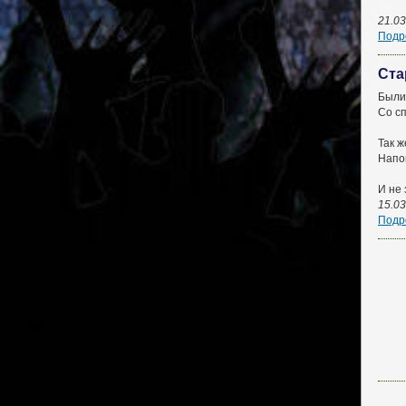
21.03
Подро
Ста
Были
Со сп
Так ж
Напо
И не 
15.03
Подро