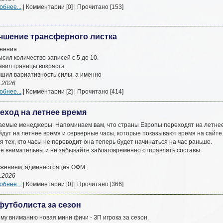
бнее...
| Комментарии [0] | Прочитано [153]
чшение трансферного листка
нения:
ысил количество записей с 5 до 10.
авил границы возраста
чшил вариативность силы, а именно
.2026
бнее...
| Комментарии [2] | Прочитано [414]
еход на летнее время
аемые менеджеры. Напоминаем вам, что страны Европы переходят на летнее в
дут на летнее время и серверные часы, которые показывают время на сайте. 
я тех, кто часы не переводит она теперь будет начинаться на час раньше.
те внимательны и не забывайте заблаговременно отправлять составы.
ажением, администрация ОФМ.
.2026
бнее...
| Комментарии [0] | Прочитано [366]
футболиста за сезон
му вниманию новая мини фичи - ЗП игрока за сезон.