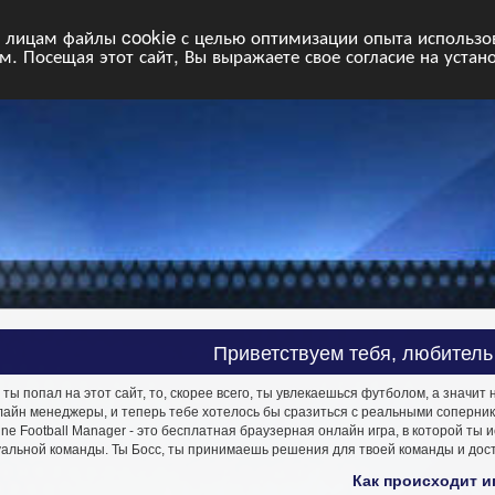
НФ
Свободные команды
Статистика
Поиск
Архив
VIP
П
лицам файлы cookie с целью оптимизации опыта использова
. Посещая этот сайт, Вы выражаете свое согласие на устан
Приветствуем тебя, любитель
 ты попал на этот сайт, то, скорее всего, ты увлекаешься футболом, а значит
йн менеджеры, и теперь тебе хотелось бы сразиться с реальными соперниками
ine Football Manager - это бесплатная браузерная онлайн игра, в которой 
уальной команды. Ты Босс, ты принимаешь решения для твоей команды и дос
Как происходит и