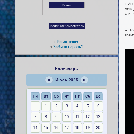
» Игр
менед
» В т
» Теб
возмо
Регистрация
»
Забыли пароль?
»
Календарь
«
»
Июль 2025
Пн
Вт
Ср
Чт
Пт
Сб
Вс
1
2
3
4
5
6
7
8
9
10
11
12
13
14
15
16
17
18
19
20