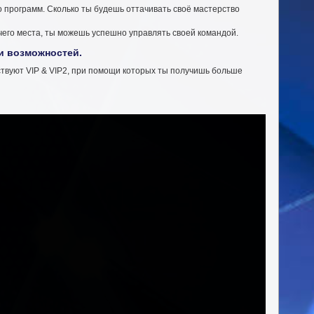
о программ. Сколько ты будешь оттачивать своё мастерство
очего места, ты можешь успешно управлять своей командой.
 и возможностей.
ествуют VIP & VIP2, при помощи которых ты получишь больше