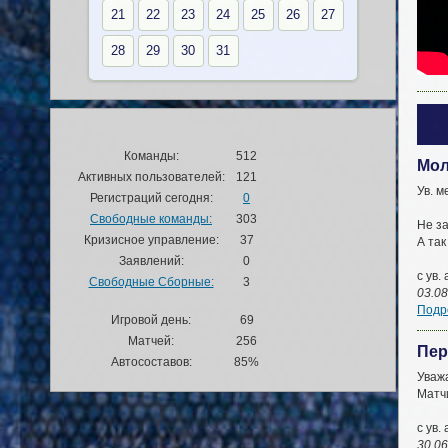
21
22
23
24
25
26
27
28
29
30
31
Команды:
512
Мол
Активных пользователей:
121
Ув. м
Регистраций сегодня:
0
Свободные команды:
303
Не за
Кризисное управление:
37
А та
Заявлений:
0
с ув
Свободные Сборные:
3
03.08
Подро
Игровой день:
69
Матчей:
256
Пер
Автосоставов:
85%
Уваж
Матч
с ув
30.06