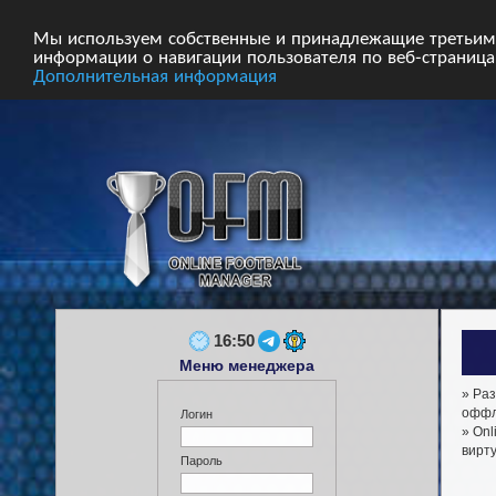
Главная
Форум
Турниры
Сборные
Мы используем собственные и принадлежащие третьим 
информации о навигации пользователя по веб-страницам
Дополнительная информация
16:50
Меню менеджера
» Раз
оффла
Логин
» Onl
вирт
Пароль