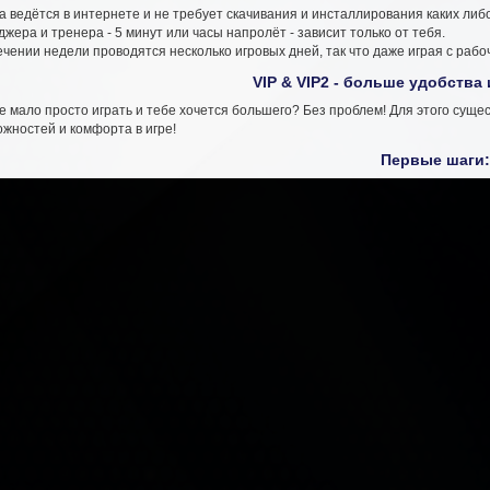
а ведётся в интернете и не требует скачивания и инсталлирования каких либ
жера и тренера - 5 минут или часы напролёт - зависит только от тебя.
ечении недели проводятся несколько игровых дней, так что даже играя с раб
VIP & VIP2 - больше удобства
е мало просто играть и тебе хочется большего? Без проблем! Для этого сущ
жностей и комфорта в игре!
Первые шаги: