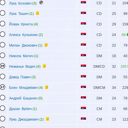
CD
21
10
Лука Козович
(3)
Лука Ташич
(1)
CD
25
99
Йован Крнета
(4)
CD
29
15
Алекса Кульянин
(2)
CD
24
86
Милан Джокович
(1)
CD
22
79
Никола Матич
(1)
DM
18
40
Неманья Видич
(4)
DM/CD
32
205
Дэвид Павич
(3)
DM
20
55
Боян Младжёвич
(4)
DM/CM
34
22
Андрей Бацанин
(0)
DM
24
78
Душан Врбич
(1)
CM
22
66
Лука Джорджевич
(2)
CM
23
11