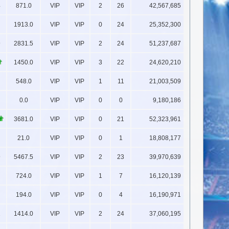
4
871.0
VIP
VIP
2
26
42,567,685
1913.0
VIP
VIP
0
24
25,352,300
9
2831.5
VIP
VIP
2
24
51,237,687
1450.0
VIP
VIP
3
22
24,620,210
548.0
VIP
VIP
1
11
21,003,509
0.0
VIP
VIP
0
0
9,180,186
3681.0
VIP
VIP
0
21
52,323,961
21.0
VIP
VIP
0
1
18,808,177
9
5467.5
VIP
VIP
2
23
39,970,639
724.0
VIP
VIP
1
7
16,120,139
194.0
VIP
VIP
0
4
16,190,971
2
1414.0
VIP
VIP
2
24
37,060,195