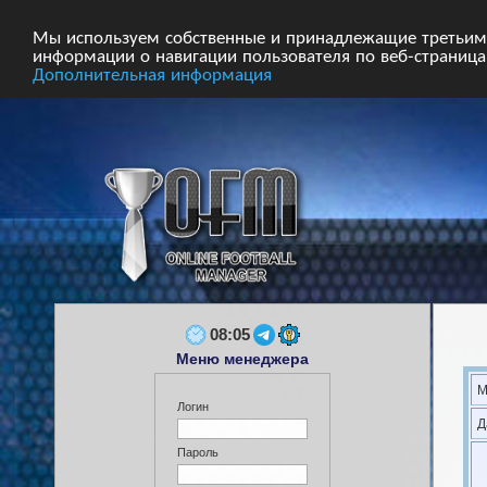
Главная
Форум
Турниры
Сборные
Мы используем собственные и принадлежащие третьим 
информации о навигации пользователя по веб-страницам
Дополнительная информация
08:05
Меню менеджера
М
Логин
Д
Пароль