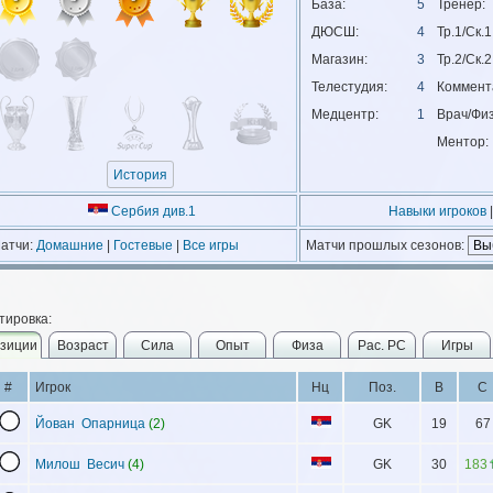
База:
5
Тренер:
ДЮСШ:
4
Тр.1/Ск.1
Магазин:
3
Тр.2/Ск.2
Телестудия:
4
Коммент
Медцентр:
1
Врач/Физ
Ментор:
История
Сербия див.1
Навыки игроков
|
атчи:
Домашние
|
Гостевые
|
Все игры
Матчи прошлых сезонов:
тировка:
зиции
Возраст
Сила
Опыт
Физа
Рас. РС
Игры
#
Игрок
Нц
Поз.
В
С
Йован Опарница
(2)
GK
19
67
Милош Весич
(4)
GK
30
183