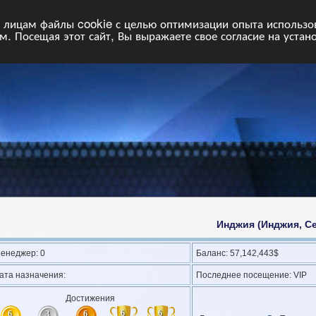
НФ
Свободные команды
Статистика
Поиск
Архив
VIP
П
лицам файлы cookie с целью оптимизации опыта использова
. Посещая этот сайт, Вы выражаете свое согласие на устан
Инджия (Инджия, С
енеджер: 0
Баланс: 57,142,443$
ата назначения:
Последнее посещение: VIP
Достижения
6
6
6
3
6