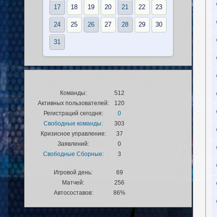
17
18
19
20
21
22
23
24
25
26
27
28
29
30
31
Команды:
512
Активных пользователей:
120
Регистраций сегодня:
0
Свободные команды:
303
Кризисное управление:
37
Заявлений:
0
Свободные Сборные:
3
Игровой день:
69
Матчей:
256
Автосоставов:
86%