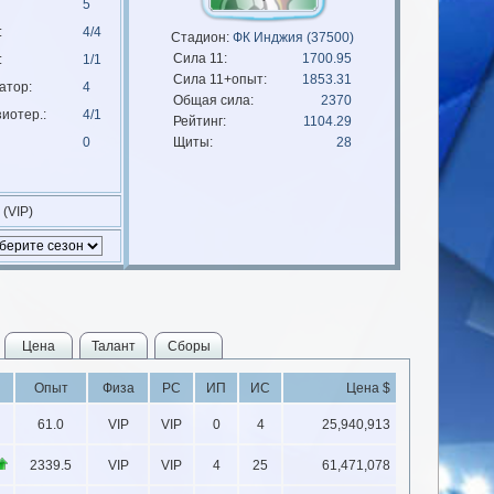
5
:
4/4
Стадион:
ФК Инджия (37500)
Сила 11:
1700.95
:
1/1
Сила 11+опыт:
1853.31
атор:
4
Общая сила:
2370
иотер.:
4/1
Рейтинг:
1104.29
0
Щиты:
28
 (VIP)
Цена
Талант
Сборы
Опыт
Физа
РС
ИП
ИС
Цена $
61.0
VIP
VIP
0
4
25,940,913
2339.5
VIP
VIP
4
25
61,471,078