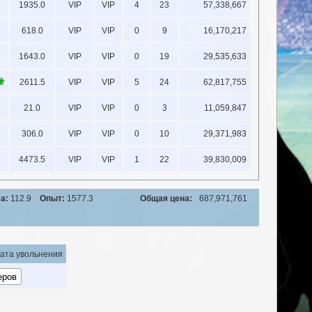
5
1935.0
VIP
VIP
4
23
57,338,667
618.0
VIP
VIP
0
9
16,170,217
5
1643.0
VIP
VIP
0
19
29,535,633
2611.5
VIP
VIP
5
24
62,817,755
21.0
VIP
VIP
0
3
11,059,847
306.0
VIP
VIP
0
10
29,371,983
1
4473.5
VIP
VIP
1
22
39,830,009
а:
112.9
Опыт:
1577.3
Общая цена:
687,971,761
ата увольнения