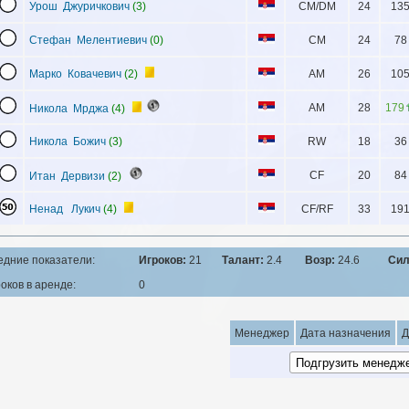
Урош Джуричкович
(3)
CM/DM
24
13
Стефан Мелентиевич
(0)
CM
24
78
Марко Ковачевич
(2)
AM
26
10
AM
28
179
Никола Мрджа
(4)
Никола Божич
(3)
RW
18
36
CF
20
84
Итан Дервизи
(2)
Ненад Лукич
(4)
CF/RF
33
19
едние показатели:
Игроков:
21
Талант:
2.4
Возр:
24.6
Сил
оков в аренде:
0
Менеджер
Дата назначения
Д