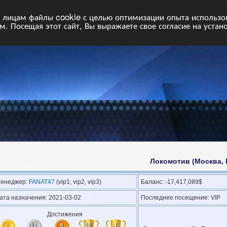
НФ
Свободные команды
Статистика
Поиск
Архив
VIP
П
лицам файлы cookie с целью оптимизации опыта использова
. Посещая этот сайт, Вы выражаете свое согласие на устан
Локомотив (Москва, 
енеджер:
FANAT47
(
vip1
,
vip2
,
vip3
)
Баланс: -17,417,089$
ата назначения: 2021-03-02
Последнее посещение: VIP
Достижения
10
4
6
12
9