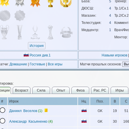
База:
5
Тренер:
ДЮСШ:
4
Тр.1/Ск.1
Магазин:
4
Тр.2/Ск.2
Телестудия:
4
Коммент
Медцентр:
1
Врач/Физ
Ментор:
История
Россия див.1
Навыки игроков
|
атчи:
Домашние
|
Гостевые
|
Все игры
Матчи прошлых сезонов:
тировка:
зиции
Возраст
Сила
Опыт
Физа
Рас. РС
Игры
#
Игрок
Нц
Поз.
В
С
Даниил Веселов
(1)
GK
19
51
Александр Касьяненко
(4)
GK
30
16