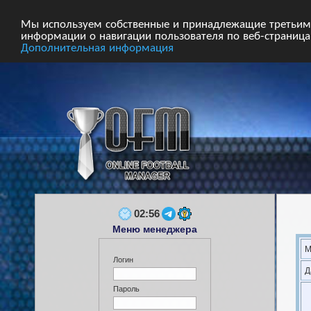
Главная
Форум
Турниры
Сборные
Мы используем собственные и принадлежащие третьим 
информации о навигации пользователя по веб-страницам
Дополнительная информация
02:56
Меню менеджера
М
Логин
Д
Пароль