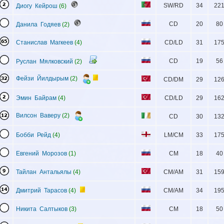
SW/RD
34
22
Диогу Кейрош
(6)
CD
20
80
Данила Годяев
(2)
Станислав Магкеев
(4)
CD/LD
31
17
CD
19
56
Руслан Мялковский
(2)
Фейзи Йилдырым
(2)
CD/DM
29
12
Эмин Байрам
(4)
CD/LD
29
16
Вилсон Ваверу
(2)
CD
30
13
Бобби Рейд
(4)
LM/CM
33
17
Евгений Морозов
(1)
CM
18
40
Тайлан Антальялы
(4)
CM/AM
31
15
Дмитрий Тарасов
(4)
CM/AM
34
19
Никита Салтыков
(3)
CM
18
50