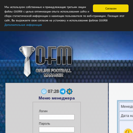
Мы используем собственные и принадлежащие третьим лицам
Главная
Форум
Турниры
Сборные
НФ
Свободные коман
Согласен
файлы cookie с целью оптимизации опыта использования сайта и
сбора статистической информации о навигации пользователя по веб-страницам. Посещая этот
сайт, Вы выражаете свое согласие на установку и использование файлов cookie
Дополнительная информация
07:28
Меню менеджера
Менедж
Логин
Дата н
Пароль
1