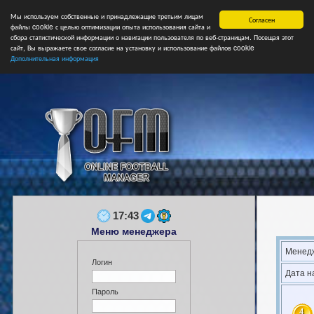
Мы используем собственные и принадлежащие третьим лицам
Главная
Форум
Турниры
Сборные
НФ
Свободные коман
Согласен
файлы cookie с целью оптимизации опыта использования сайта и
сбора статистической информации о навигации пользователя по веб-страницам. Посещая этот
сайт, Вы выражаете свое согласие на установку и использование файлов cookie
Дополнительная информация
17:43
Меню менеджера
Менедж
Логин
Дата н
Пароль
4