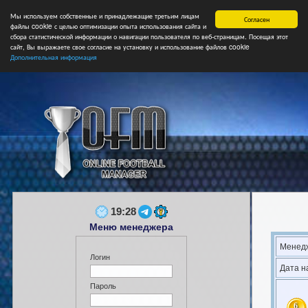
Мы используем собственные и принадлежащие третьим лицам
Главная
Форум
Турниры
Сборные
НФ
Свободные коман
Согласен
файлы cookie с целью оптимизации опыта использования сайта и
сбора статистической информации о навигации пользователя по веб-страницам. Посещая этот
сайт, Вы выражаете свое согласие на установку и использование файлов cookie
Дополнительная информация
19:28
Меню менеджера
Менедж
Логин
Дата н
Пароль
6