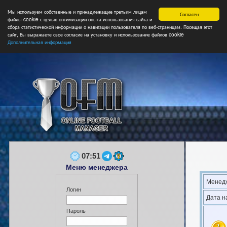
Мы используем собственные и принадлежащие третьим лицам
Главная
Форум
Турниры
Сборные
НФ
Свободные коман
Согласен
файлы cookie с целью оптимизации опыта использования сайта и
сбора статистической информации о навигации пользователя по веб-страницам. Посещая этот
сайт, Вы выражаете свое согласие на установку и использование файлов cookie
Дополнительная информация
07:51
Меню менеджера
Менед
Логин
Дата н
Пароль
2