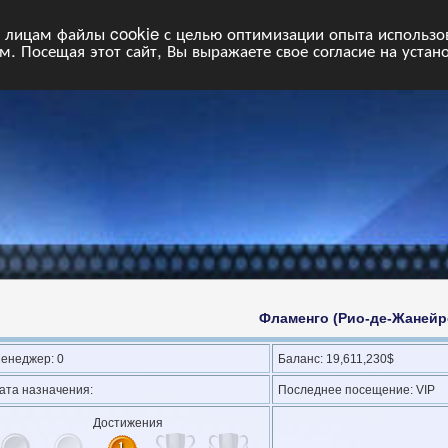
НФ
Свободные команды
Статистика
Поиск
Архив
VIP
П
лицам файлы cookie с целью оптимизации опыта использова
. Посещая этот сайт, Вы выражаете свое согласие на устан
Фламенго (Рио-де-Жанейр
енеджер: 0
Баланс: 19,611,230$
ата назначения:
Последнее посещение: VIP
Достижения
1