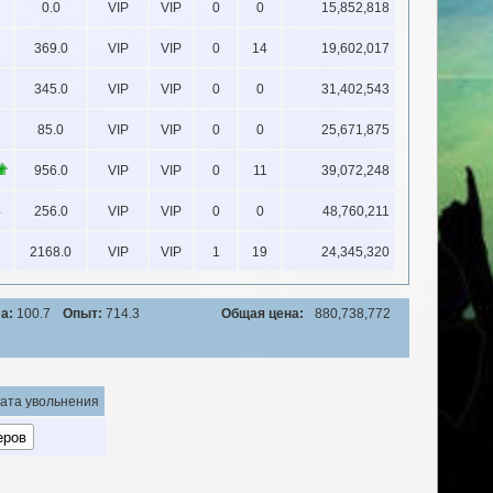
0.0
VIP
VIP
0
0
15,852,818
369.0
VIP
VIP
0
14
19,602,017
2
345.0
VIP
VIP
0
0
31,402,543
85.0
VIP
VIP
0
0
25,671,875
956.0
VIP
VIP
0
11
39,072,248
4
256.0
VIP
VIP
0
0
48,760,211
7
2168.0
VIP
VIP
1
19
24,345,320
а:
100.7
Опыт:
714.3
Общая цена:
880,738,772
ата увольнения