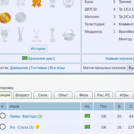
База:
5
Тренер:
ДЮСШ:
4
Тр.1/Ск.1
Магазин:
3
Тр.2/Ск.2
1
Телестудия:
4
Коммент
Медцентр:
1
Врач/Физ
Ментор:
История
Бразилия див.1
Навыки игроков
|
атчи:
Домашние
|
Гостевые
|
Все игры
Матчи прошлых сезонов:
тировка:
зиции
Возраст
Сила
Опыт
Физа
Рас. РС
Игры
#
Игрок
Нц
Поз.
В
С
Лукаш Фуртадо
(3)
GK
20
84
Уго Соуза
(3)
GK
26
12