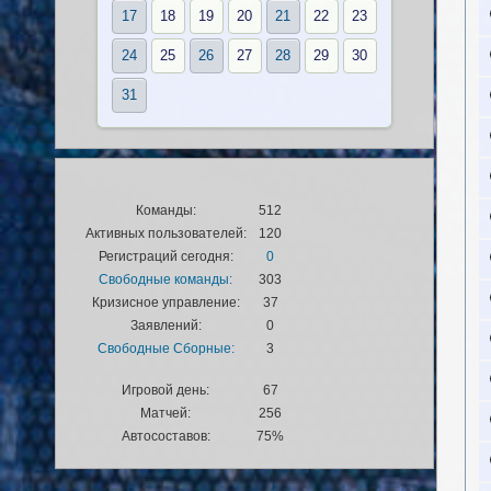
17
18
19
20
21
22
23
24
25
26
27
28
29
30
31
Команды:
512
Активных пользователей:
120
Регистраций сегодня:
0
Свободные команды:
303
Кризисное управление:
37
Заявлений:
0
Свободные Сборные:
3
Игровой день:
67
Матчей:
256
Автосоставов:
75%