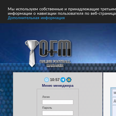
Главная
Форум
Турниры
Сборные
Мы используем собственные и принадлежащие третьим 
информации о навигации пользователя по веб-страницам
Дополнительная информация
10:57
Меню менеджера
М
Логин
Д
Пароль