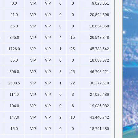
0.0
VIP
VIP
0
0
9,028,051
11.0
VIP
VIP
0
0
20,894,396
65.0
VIP
VIP
0
0
18,634,358
4
845.0
VIP
VIP
4
15
26,547,848
2
1726.0
VIP
VIP
1
25
45,788,542
65.0
VIP
VIP
0
0
18,088,572
896.0
VIP
VIP
3
25
46,708,221
8
2608.5
VIP
VIP
1
22
30,277,610
114.0
VIP
VIP
0
3
27,026,486
194.0
VIP
VIP
0
6
19,085,982
147.0
VIP
VIP
2
10
43,440,742
15.0
VIP
VIP
0
0
18,791,480