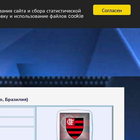
равила
FAQ.pdf
Согласен
ния сайта и сбора статистической
овку и использование файлов cookie
о, Бразилия)