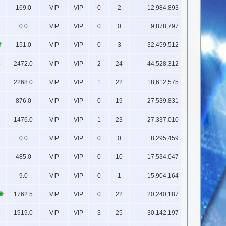
169.0
VIP
VIP
0
2
12,984,893
0.0
VIP
VIP
0
0
9,878,797
151.0
VIP
VIP
0
3
32,459,512
8
2472.0
VIP
VIP
2
24
44,528,312
7
2268.0
VIP
VIP
1
22
18,612,575
876.0
VIP
VIP
0
19
27,539,831
2
1476.0
VIP
VIP
1
23
27,337,010
0.0
VIP
VIP
0
0
8,295,459
485.0
VIP
VIP
0
10
17,534,047
9.0
VIP
VIP
0
1
15,904,164
1762.5
VIP
VIP
0
22
20,240,187
7
1919.0
VIP
VIP
3
25
30,142,197