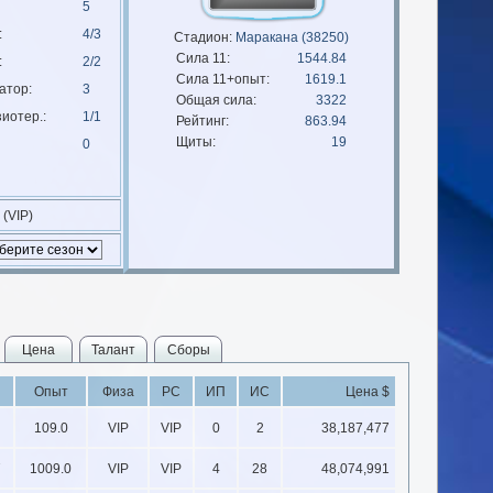
5
:
4/3
Стадион:
Маракана (38250)
Сила 11:
1544.84
:
2/2
Сила 11+опыт:
1619.1
атор:
3
Общая сила:
3322
иотер.:
1/1
Рейтинг:
863.94
Щиты:
19
0
 (VIP)
Цена
Талант
Сборы
Опыт
Физа
РС
ИП
ИС
Цена $
109.0
VIP
VIP
0
2
38,187,477
7
1009.0
VIP
VIP
4
28
48,074,991