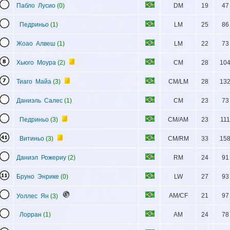
Пабло Лусио
(0)
DM
19
47
Педриньо
(1)
LM
25
86
Жоао Алвеш
(1)
LM
22
73
Хьюго Моура
(2)
CM
28
10
Тиаго Майа
(3)
CM/LM
28
13
Даниэль Салес
(1)
CM
23
73
Педриньо
(3)
CM/AM
23
111
Витиньо
(3)
CM/RM
33
15
Даниэл Рожериу
(2)
RM
24
91
Бруно Энрике
(0)
LW
27
93
AM/CF
21
97
Уоллес Ян
(3)
Лорран
(1)
AM
24
78