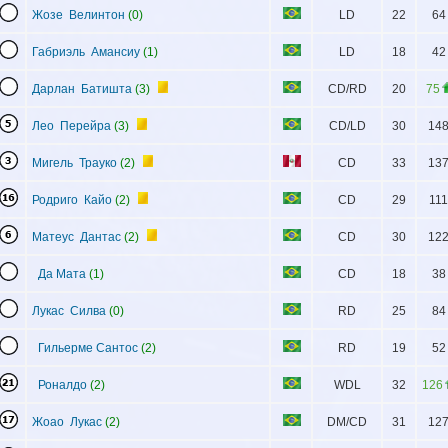
Жозе Велинтон
(0)
LD
22
64
Габриэль Амансиу
(1)
LD
18
42
Дарлан Батишта
(3)
CD/RD
20
75
Лео Перейра
(3)
CD/LD
30
14
Мигель Трауко
(2)
CD
33
13
Родриго Кайо
(2)
CD
29
111
Матеус Дантас
(2)
CD
30
12
Да Мата
(1)
CD
18
38
Лукас Силва
(0)
RD
25
84
Гильерме Сантос
(2)
RD
19
52
Роналдо
(2)
WDL
32
126
Жоао Лукас
(2)
DM/CD
31
12