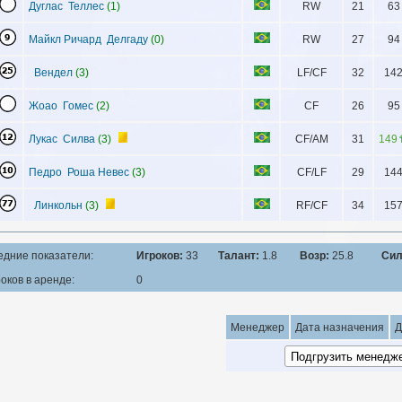
Дуглас Теллес
(1)
RW
21
63
Майкл Ричард Делгаду
(0)
RW
27
94
Вендел
(3)
LF/CF
32
14
Жоао Гомес
(2)
CF
26
95
Лукас Силва
(3)
CF/AM
31
149
Педро Роша Невес
(3)
CF/LF
29
14
Линкольн
(3)
RF/CF
34
15
едние показатели:
Игроков:
33
Талант:
1.8
Возр:
25.8
Сил
оков в аренде:
0
Менеджер
Дата назначения
Д