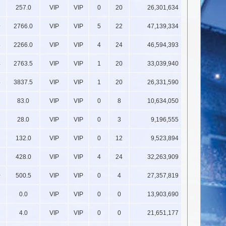
257.0
VIP
VIP
0
20
26,301,634
9
2766.0
VIP
VIP
5
22
47,139,334
3
2266.0
VIP
VIP
4
24
46,594,393
4
2763.5
VIP
VIP
1
20
33,039,940
6
3837.5
VIP
VIP
1
20
26,331,590
83.0
VIP
VIP
0
8
10,634,050
28.0
VIP
VIP
0
3
9,196,555
132.0
VIP
VIP
0
12
9,523,894
428.0
VIP
VIP
4
24
32,263,909
0
500.5
VIP
VIP
0
4
27,357,819
0.0
VIP
VIP
0
0
13,903,690
4.0
VIP
VIP
0
0
21,651,177