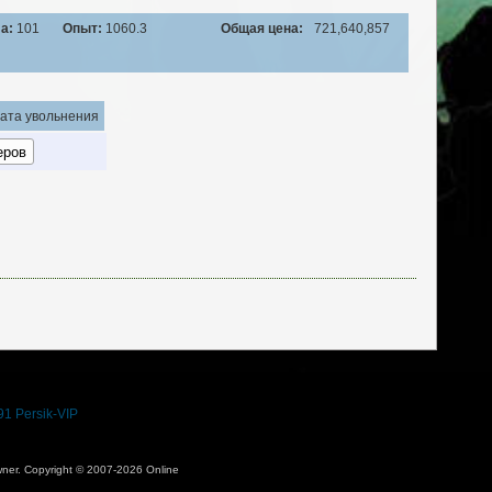
а:
101
Опыт:
1060.3
Общая цена:
721,640,857
ата увольнения
91
Persik-VIP
 owner. Copyright © 2007-2026 Online