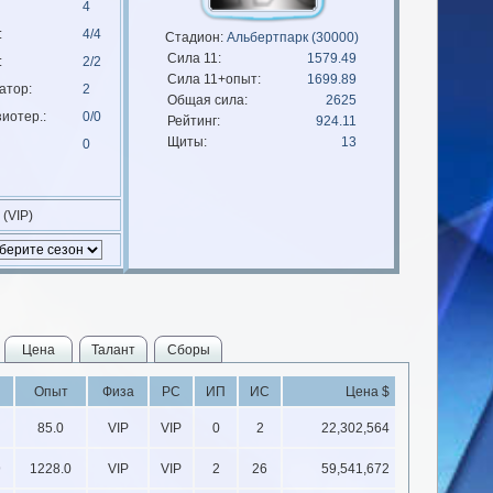
4
:
4/4
Стадион:
Альбертпарк (30000)
Сила 11:
1579.49
:
2/2
Сила 11+опыт:
1699.89
атор:
2
Общая сила:
2625
иотер.:
0/0
Рейтинг:
924.11
Щиты:
13
0
 (VIP)
Цена
Талант
Сборы
Опыт
Физа
РС
ИП
ИС
Цена $
85.0
VIP
VIP
0
2
22,302,564
9
1228.0
VIP
VIP
2
26
59,541,672