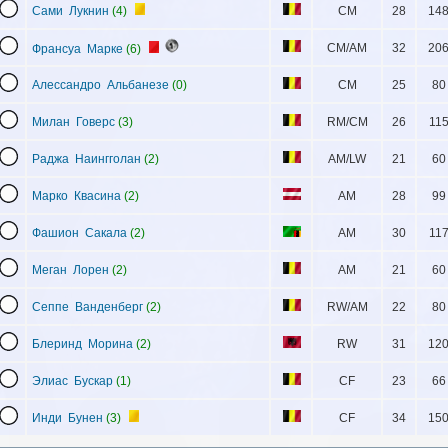
Сами Лукнин
(4)
CM
28
14
CM/AM
32
20
Франсуа Марке
(6)
Алессандро Альбанезе
(0)
CM
25
80
Милан Говерс
(3)
RM/CM
26
11
Раджа Наингголан
(2)
AM/LW
21
60
Марко Квасина
(2)
AM
28
99
Фашион Сакала
(2)
AM
30
11
Меган Лорен
(2)
AM
21
60
Сеппе Ванденберг
(2)
RW/AM
22
80
Блеринд Морина
(2)
RW
31
12
Элиас Бускар
(1)
CF
23
66
Инди Бунен
(3)
CF
34
15