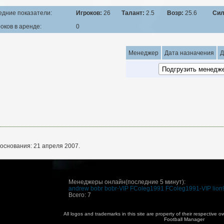
едние показатели:
Игроков:
26
Талант:
2.5
Возр:
25.6
Сил
оков в аренде:
0
Менеджер
Дата назначения
Д
основания: 21 апреля 2007.
Менеджеры онлайн(последние 5 минут):
andrew
bobr
bobr-VIP
FColeg1991
FColeg1991-VIP
lion
Всего: 7
All logos and trademarks in this site are property of their respective
Football Manager