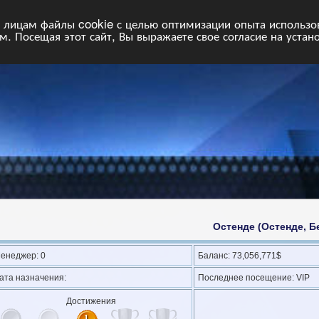
НФ
Свободные команды
Статистика
Поиск
Архив
VIP
П
лицам файлы cookie с целью оптимизации опыта использова
. Посещая этот сайт, Вы выражаете свое согласие на устан
Остенде (Остенде, Б
енеджер: 0
Баланс: 73,056,771$
ата назначения:
Последнее посещение: VIP
Достижения
1