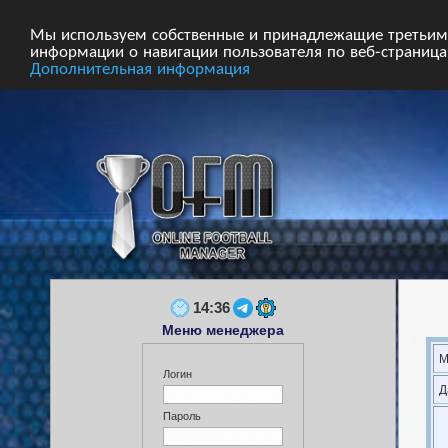
Главная
Форум
Турниры
Сборные
Мы используем собственные и принадлежащие третьим 
информации о навигации пользователя по веб-страницам
Дополнительная информация
14:36
Меню менеджера
М
Логин
Д
Пароль