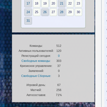
17
18
19
20
21
22
23
24
25
26
27
28
29
30
31
Команды:
512
Активных пользователей:
120
Регистраций сегодня:
0
Свободные команды:
303
Кризисное управление:
37
Заявлений:
0
Свободные Сборные:
3
Игровой день:
67
Матчей:
256
Автосоставов:
71%