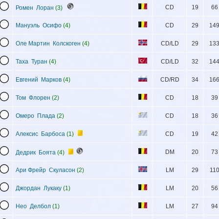
CD
19
66
Ромен Лоран
(3)
Мануэль Осифо
(4)
CD
29
14
Оле Мартин Колскоген
(4)
CD/LD
29
13
Таха Туран
(4)
CD/LD
32
14
Евгений Марков
(4)
CD/RD
34
16
Том Флорен
(2)
CD
18
39
Омеро Плада
(2)
CD
18
36
Алексис Барбоса
(1)
CD
19
42
DM
20
73
Дедрик Боята
(4)
Ари Фрейр Скуласон
(2)
LM
29
11
Джордан Лукаку
(1)
LM
20
56
Нео Делбол
(1)
LM
27
94