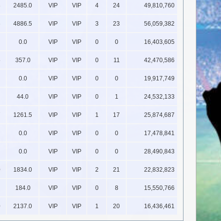
8
2485.0
VIP
VIP
4
24
49,810,760
6
4886.5
VIP
VIP
3
23
56,059,382
0.0
VIP
VIP
0
0
16,403,605
5
357.0
VIP
VIP
0
11
42,470,586
0.0
VIP
VIP
0
0
19,917,749
44.0
VIP
VIP
0
1
24,532,133
7
1261.5
VIP
VIP
1
17
25,874,687
0.0
VIP
VIP
0
0
17,478,841
0.0
VIP
VIP
0
0
28,490,843
0
1834.0
VIP
VIP
2
21
22,832,823
184.0
VIP
VIP
0
8
15,550,766
0
2137.0
VIP
VIP
1
20
16,436,461