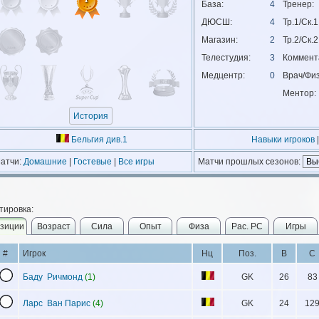
База:
4
Тренер:
ДЮСШ:
4
Тр.1/Ск.1
Магазин:
2
Тр.2/Ск.2
Телестудия:
3
Коммент
Медцентр:
0
Врач/Физ
Ментор:
История
Бельгия див.1
Навыки игроков
|
атчи:
Домашние
|
Гостевые
|
Все игры
Матчи прошлых сезонов:
тировка:
зиции
Возраст
Сила
Опыт
Физа
Рас. РС
Игры
#
Игрок
Нц
Поз.
В
С
Баду Ричмонд
(1)
GK
26
83
Ларс Ван Парис
(4)
GK
24
12