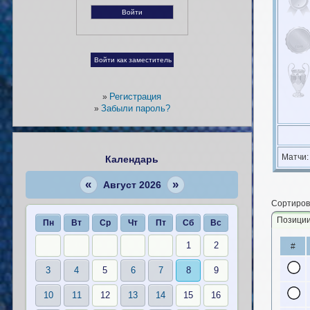
Регистрация
»
Забыли пароль?
»
Матчи
Календарь
«
»
Август 2026
Сортиров
Позици
Пн
Вт
Ср
Чт
Пт
Сб
Вс
1
2
#
3
4
5
6
7
8
9
10
11
12
13
14
15
16