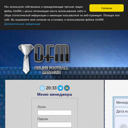
Мы используем собственные и принадлежащие третьим лицам
Главная
Форум
Турниры
Сборные
НФ
Свободные коман
Согласен
файлы cookie с целью оптимизации опыта использования сайта и
сбора статистической информации о навигации пользователя по веб-страницам. Посещая этот
сайт, Вы выражаете свое согласие на установку и использование файлов cookie
Дополнительная информация
20:33
Меню менеджера
Менедж
Логин
Дата н
Пароль