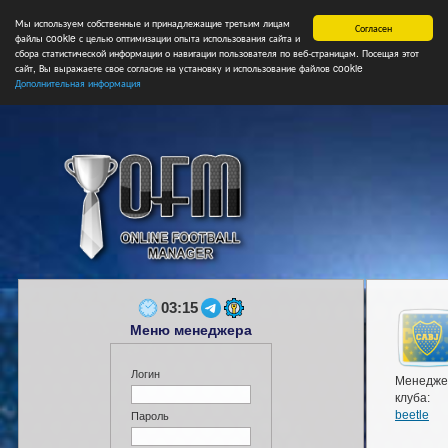
Мы используем собственные и принадлежащие третьим лицам
Главная
Форум
Турниры
Сборные
НФ
Свободные коман
Согласен
файлы cookie с целью оптимизации опыта использования сайта и
сбора статистической информации о навигации пользователя по веб-страницам. Посещая этот
сайт, Вы выражаете свое согласие на установку и использование файлов cookie
Дополнительная информация
03:15
Меню менеджера
Логин
Менедже
клуба:
beetle
Пароль