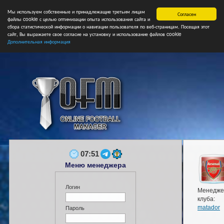
Мы используем собственные и принадлежащие третьим лицам
Главная
Форум
Турниры
Сборные
НФ
Свободные коман
Согласен
файлы cookie с целью оптимизации опыта использования сайта и
сбора статистической информации о навигации пользователя по веб-страницам. Посещая этот
сайт, Вы выражаете свое согласие на установку и использование файлов cookie
Дополнительная информация
07:51
Меню менеджера
Логин
Менедже
клуба:
matador
Пароль