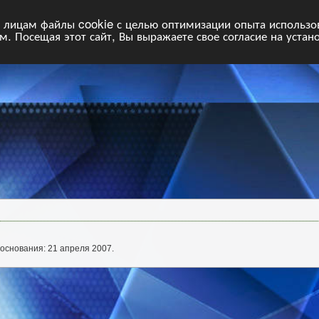
НФ
Свободные команды
Статистика
Поиск
Архив
VIP
П
лицам файлы cookie с целью оптимизации опыта использова
. Посещая этот сайт, Вы выражаете свое согласие на устан
основания: 21 апреля 2007.