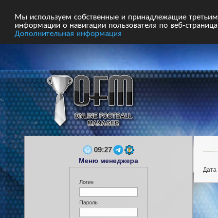
Главная
Форум
Турниры
Сборные
Мы используем собственные и принадлежащие третьим 
информации о навигации пользователя по веб-страницам
Дополнительная информация
09:27
Меню менеджера
Дата 
Логин
Пароль