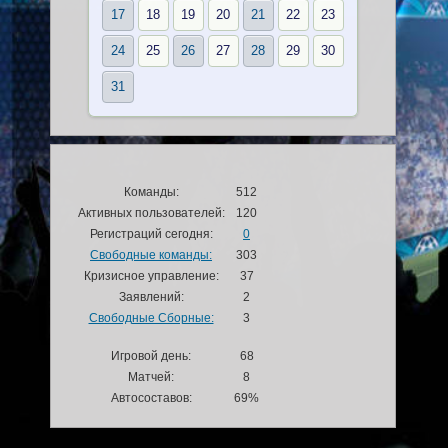
17
18
19
20
21
22
23
24
25
26
27
28
29
30
31
Команды:
512
Активных пользователей:
120
Регистраций сегодня:
0
Свободные команды:
303
Кризисное управление:
37
Заявлений:
2
Свободные Сборные:
3
Игровой день:
68
Матчей:
8
Автосоставов:
69%