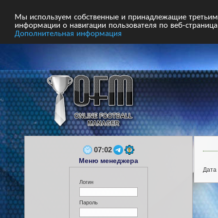
Главная
Форум
Турниры
Сборные
Мы используем собственные и принадлежащие третьим 
информации о навигации пользователя по веб-страницам
Дополнительная информация
07:02
Меню менеджера
Дата 
Логин
Пароль