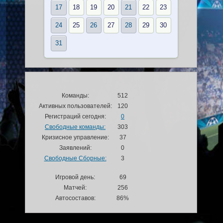
17
18
19
20
21
22
23
24
25
26
27
28
29
30
31
Команды:
512
Активных пользователей:
120
Регистраций сегодня:
0
Свободные команды:
303
Кризисное управление:
37
Заявлений:
0
Свободные Сборные:
3
Игровой день:
69
Матчей:
256
Автосоставов:
86%