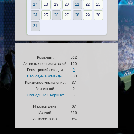
17
18
19
20
21
22
23
24
25
26
27
28
29
30
31
Команды:
512
Активных пользователей:
120
Регистраций сегодня:
0
Свободные команды:
303
Кризисное управление:
37
Заявлений:
0
Свободные Сборные:
3
Игровой день:
67
Матчей:
256
Автосоставов:
78%