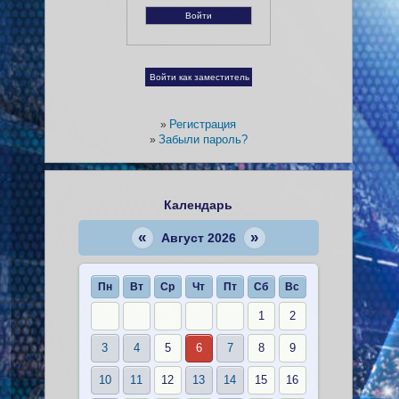
Регистрация
»
Забыли пароль?
»
Календарь
«
»
Август 2026
Пн
Вт
Ср
Чт
Пт
Сб
Вс
1
2
3
4
5
6
7
8
9
10
11
12
13
14
15
16