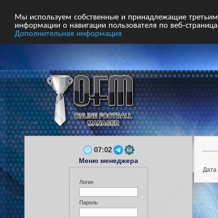
Главная
Форум
Турниры
Сборные
Мы используем собственные и принадлежащие третьим 
информации о навигации пользователя по веб-страницам
Дополнительная информация
07:02
Меню менеджера
Дата 
Логин
Пароль