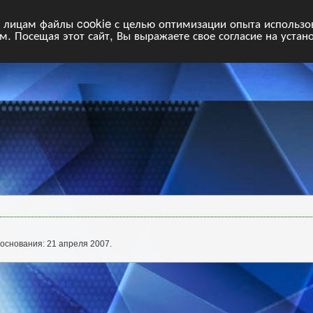
НФ
Свободные команды
Статистика
Поиск
Архив
VIP
П
лицам файлы cookie с целью оптимизации опыта использова
. Посещая этот сайт, Вы выражаете свое согласие на устан
основания: 21 апреля 2007.