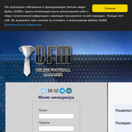
Мы используем собственные и принадлежащие третьим лицам
Главная
Форум
Турниры
Сборные
НФ
Свободные коман
Согласен
файлы cookie с целью оптимизации опыта использования сайта и
сбора статистической информации о навигации пользователя по веб-страницам. Посещая этот
сайт, Вы выражаете свое согласие на установку и использование файлов cookie
Дополнительная информация
18:12
Меню менеджера
Национал
Логин
Пароль
Позиция: