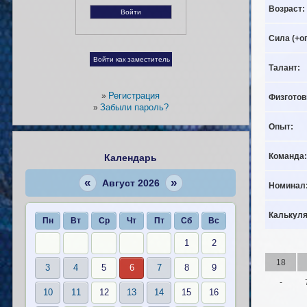
Возраст:
Сила (+о
Талант:
Регистрация
»
Физготов
Забыли пароль?
»
Опыт:
Команда:
Календарь
«
»
Август 2026
Номинал
Калькуля
Пн
Вт
Ср
Чт
Пт
Сб
Вс
1
2
18
3
4
5
6
7
8
9
-
10
11
12
13
14
15
16