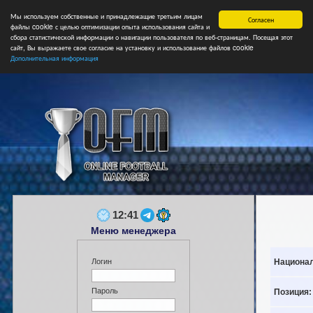
Мы используем собственные и принадлежащие третьим лицам
Главная
Форум
Турниры
Сборные
НФ
Свободные коман
Согласен
файлы cookie с целью оптимизации опыта использования сайта и
сбора статистической информации о навигации пользователя по веб-страницам. Посещая этот
сайт, Вы выражаете свое согласие на установку и использование файлов cookie
Дополнительная информация
12:41
Меню менеджера
Национал
Логин
Пароль
Позиция: