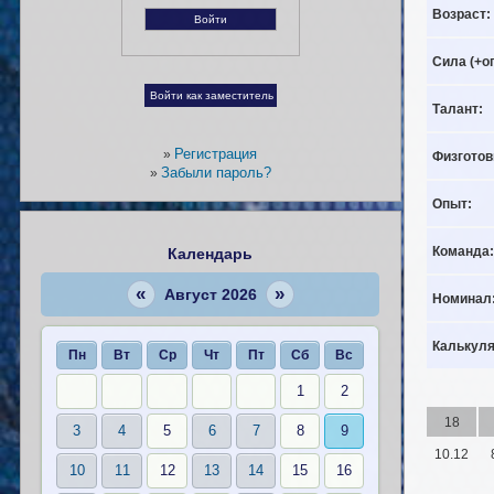
Возраст:
Сила (+о
Талант:
Регистрация
»
Физготов
Забыли пароль?
»
Опыт:
Команда:
Календарь
«
»
Август 2026
Номинал
Калькуля
Пн
Вт
Ср
Чт
Пт
Сб
Вс
1
2
18
3
4
5
6
7
8
9
10.12
10
11
12
13
14
15
16