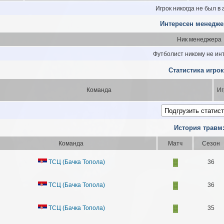
Игрок никогда не был в
Интересен менедже
Ник менеджера
Футболист никому не ин
Статистика игрок
Команда
Иг
История травм
Команда
Матч
Сезон
ТСЦ (Бачка Топола)
36
ТСЦ (Бачка Топола)
36
ТСЦ (Бачка Топола)
35