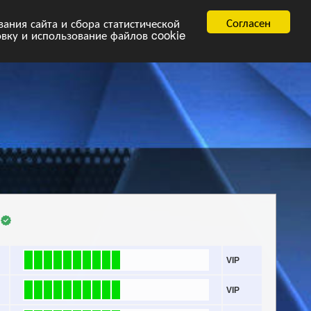
равила
FAQ.pdf
Согласен
ния сайта и сбора статистической
овку и использование файлов cookie
VIP
VIP