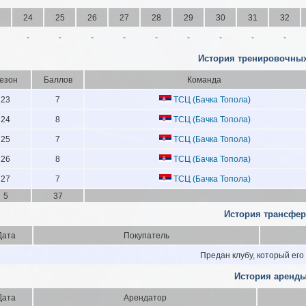
3
24
25
26
27
28
29
30
31
32
-
-
-
-
-
-
-
-
-
История тренировочных
езон
Баллов
Команда
23
7
ТСЦ (Бачка Топола)
24
8
ТСЦ (Бачка Топола)
25
7
ТСЦ (Бачка Топола)
26
8
ТСЦ (Бачка Топола)
27
7
ТСЦ (Бачка Топола)
5
37
История трансфер
Дата
Покупатель
Предан клубу, который его
История аренды
Дата
Арендатор