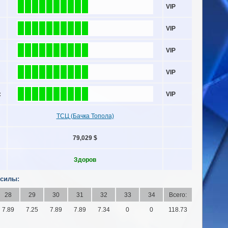
VIP
VIP
VIP
VIP
:
VIP
ТСЦ (Бачка Топола)
79,029 $
Здоров
 силы:
28
29
30
31
32
33
34
Всего:
7.89
7.25
7.89
7.89
7.34
0
0
118.73