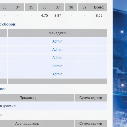
33
34
35
36
37
38
39
Всего:
-
-
-
4.75
3.87
-
-
8.62
 сборов:
Менеджер
Admin
Admin
Admin
Admin
Admin
ов:
Продавец
Сумма сделки
 вырастил
:
Арендодатель
Сумма сделки