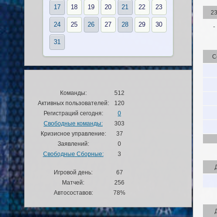
17
18
19
20
21
22
23
2
24
25
26
27
28
29
30
-
31
С
Команды:
512
Активных пользователей:
120
Регистраций сегодня:
0
Свободные команды:
303
Кризисное управление:
37
Заявлений:
0
Свободные Сборные:
3
Игровой день:
67
Матчей:
256
Автосоставов:
78%