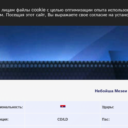
НФ
Свободные команды
Статистика
Поиск
Архив
VIP
П
лицам файлы cookie с целью оптимизации опыта использова
. Посещая этот сайт, Вы выражаете свое согласие на устан
Небойша Мезеи
иональность:
Удары:
иция:
CD/LD
Пас: