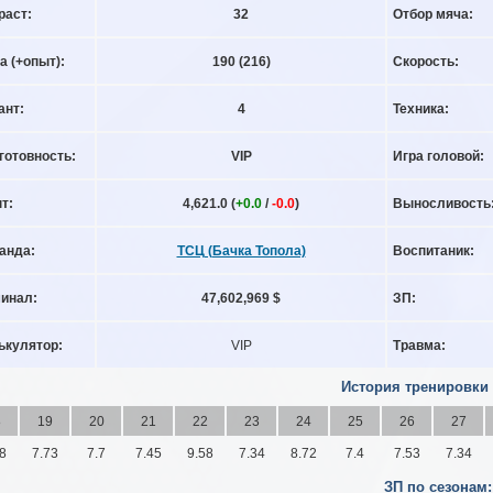
раст:
32
Отбор мяча:
а (+опыт):
190
(216)
Скорость:
ант:
4
Техника:
готовность:
VIP
Игра головой:
т:
4,621.0 (
+0.0
/
-0.0
)
Выносливость
анда:
ТСЦ (Бачка Топола)
Воспитаник:
инал:
47,602,969 $
ЗП:
ькулятор:
VIP
Травма:
История тренировки
8
19
20
21
22
23
24
25
26
27
8
7.73
7.7
7.45
9.58
7.34
8.72
7.4
7.53
7.34
ЗП по сезонам: