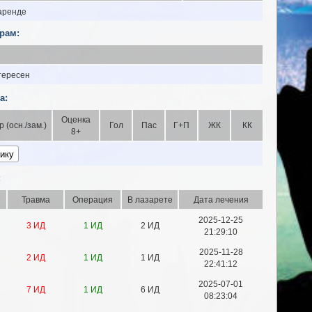
 аренде
рам:
тересен
а:
Оценка
р (осн./зам.)
Гол
Пас
Г+П
ЖК
КК
8+
:
Травма
Операция
В лазарете
Дата лечения
2025-12-25
3 ИД
1 ИД
2 ИД
21:29:10
2025-11-28
2 ИД
1 ИД
1 ИД
22:41:12
2025-07-01
7 ИД
1 ИД
6 ИД
08:23:04