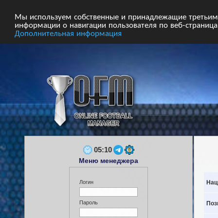
Главная
Форум
Турниры
Сборные
Мы используем собственные и принадлежащие третьим 
информации о навигации пользователя по веб-страницам
Дополнительная информация
05:10
Меню менеджера
Нац
Логин
Пароль
Поз