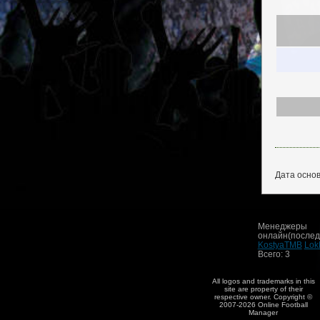
Дата основ
Менеджеры
онлайн(последн
KostyaTMB
Lok
Всего: 3
All logos and trademarks in this
site are property of their
respective owner. Copyright ©
2007-2026 Online Football
Manager