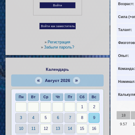
Возраст:
Сила (+о
Талант:
Регистрация
»
Физготов
Забыли пароль?
»
Опыт:
Команда:
Календарь
«
»
Август 2026
Номинал
Калькуля
Пн
Вт
Ср
Чт
Пт
Сб
Вс
1
2
18
3
4
5
6
7
8
9
9.57
1
10
11
12
13
14
15
16