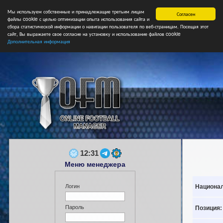
Мы используем собственные и принадлежащие третьим лицам
Главная
Форум
Турниры
Сборные
НФ
Свободные коман
Согласен
файлы cookie с целью оптимизации опыта использования сайта и
сбора статистической информации о навигации пользователя по веб-страницам. Посещая этот
сайт, Вы выражаете свое согласие на установку и использование файлов cookie
Дополнительная информация
12:31
Меню менеджера
Национал
Логин
Пароль
Позиция: