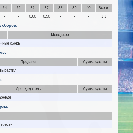
34
35
36
37
38
39
40
Всего:
-
-
0.60
0.50
-
-
-
1.1
 сборов:
Менеджер
очные сборы
ов:
Продавец
Сумма сделки
 вырастил
:
Арендодатель
Сумма сделки
 аренде
рам:
тересен