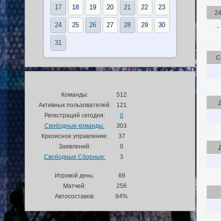
17
18
19
20
21
22
23
2
24
25
26
27
28
29
30
-
31
С
Команды:
512
Активных пользователей:
121
Регистраций сегодня:
0
Свободные команды:
303
Кризисное управление:
37
Заявлений:
0
Свободные Сборные:
3
Игровой день:
69
Матчей:
256
Автосоставов:
84%