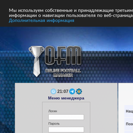
Главная
Форум
Турниры
Сборные
Мы используем собственные и принадлежащие третьим 
информации о навигации пользователя по веб-страницам
Дополнительная информация
21:07
Меню менеджера
Нац
Логин
Пароль
Поз