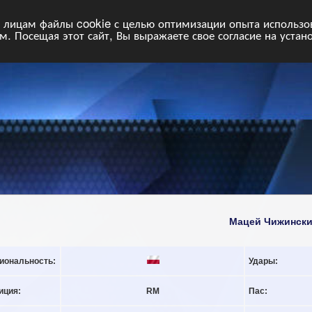
НФ
Свободные команды
Статистика
Поиск
Архив
VIP
П
лицам файлы cookie с целью оптимизации опыта использова
. Посещая этот сайт, Вы выражаете свое согласие на устан
Мацей Чижинск
иональность:
Удары:
иция:
RM
Пас: