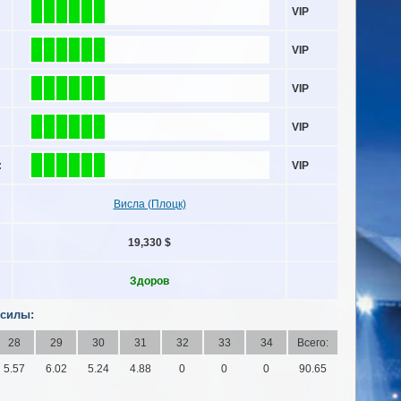
VIP
VIP
VIP
VIP
:
VIP
Висла (Плоцк)
19,330 $
Здоров
 силы:
28
29
30
31
32
33
34
Всего:
5.57
6.02
5.24
4.88
0
0
0
90.65