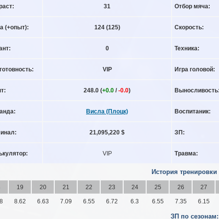
раст:
31
Отбор мяча:
а (+опыт):
124
(125)
Скорость:
ант:
0
Техника:
готовность:
VIP
Игра головой:
т:
248.0 (
+0.0
/
-0.0
)
Выносливость
анда:
Висла (Плоцк)
Воспитаник:
инал:
21,095,220 $
ЗП:
ькулятор:
VIP
Травма:
История тренировки
8
19
20
21
22
23
24
25
26
27
8
8.62
6.63
7.09
6.55
6.72
6.3
6.55
7.35
6.15
ЗП по сезонам: