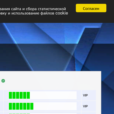
равила
FAQ.pdf
Согласен
ния сайта и сбора статистической
овку и использование файлов cookie
и
VIP
VIP