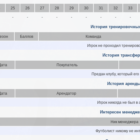
4
25
26
27
28
29
30
31
32
33
-
-
-
-
-
-
-
-
-
История тренировочных
езон
Баллов
Команда
Игрок не проходил трениров
История трансфер
Дата
Покупатель
Предан клубу, который его
История аренды
Дата
Арендатор
Игрок никогда не был в
Интересен менедже
Ник менеджера
Футболист никому не ин