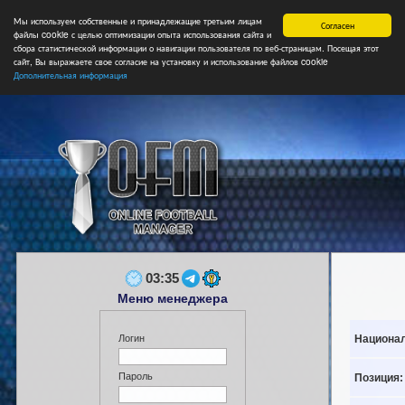
Мы используем собственные и принадлежащие третьим лицам
Главная
Форум
Турниры
Сборные
НФ
Свободные коман
Согласен
файлы cookie с целью оптимизации опыта использования сайта и
сбора статистической информации о навигации пользователя по веб-страницам. Посещая этот
сайт, Вы выражаете свое согласие на установку и использование файлов cookie
Дополнительная информация
03:35
Меню менеджера
Национал
Логин
Пароль
Позиция: