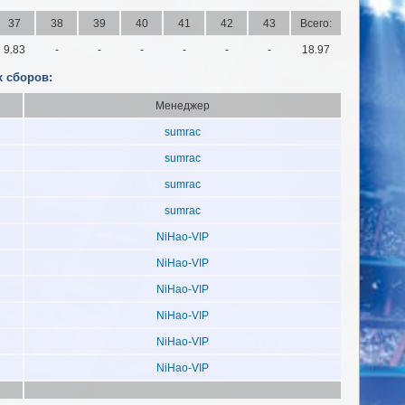
37
38
39
40
41
42
43
Всего:
9.83
-
-
-
-
-
-
18.97
 сборов:
Менеджер
sumrac
sumrac
sumrac
sumrac
NiHao-VIP
NiHao-VIP
NiHao-VIP
NiHao-VIP
NiHao-VIP
NiHao-VIP