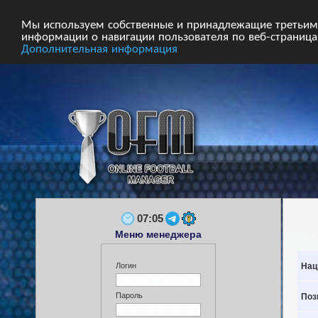
Главная
Форум
Турниры
Сборные
Мы используем собственные и принадлежащие третьим 
информации о навигации пользователя по веб-страницам
Дополнительная информация
07:05
Меню менеджера
Нац
Логин
Пароль
Поз