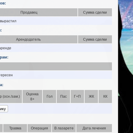
ов:
Продавец
Сумма сделки
 вырастил
:
Арендодатель
Сумма сделки
 аренде
рам:
тересен
а:
Оценка
р (осн./зам.)
Гол
Пас
Г+П
ЖК
КК
8+
:
Травма
Операция
В лазарете
Дата лечения