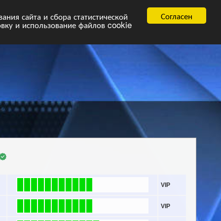
равила
FAQ.pdf
Согласен
ния сайта и сбора статистической
овку и использование файлов cookie
VIP
VIP