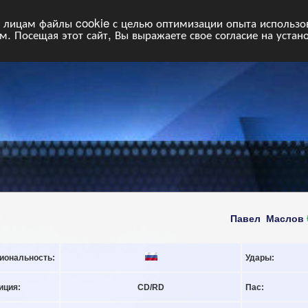
НФ
Свободные команды
Статистика
Поиск
Архив
VIP
П
лицам файлы cookie с целью оптимизации опыта использова
. Посещая этот сайт, Вы выражаете свое согласие на устан
Павел Маслов
иональность:
Удары:
иция:
CD/RD
Пас: