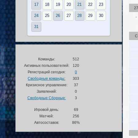
17
18
19
20
21
22
23
2
24
25
26
27
28
29
30
-
31
С
Команды:
512
Активных пользователей:
120
Регистраций сегодня:
0
Свободные команды:
303
Кризисное управление:
37
Заявлений:
0
Свободные Сборные:
3
Игровой день:
69
Матчей:
256
Автосоставов:
86%