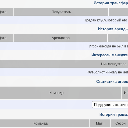
История трансфер
Дата
Покупатель
Предан клубу, который его
История аренды
Дата
Арендатор
Игрок никогда не был в
Интересен менедже
Ник менеджера
Футболист никому не ин
Статистика игрок
Команда
Иг
История травм
Команда
Матч
Сезон