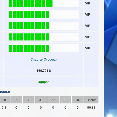
VIP
VIP
VIP
VIP
:
VIP
Спартак (Москва)
166,791 $
Здоров
 силы:
28
29
30
31
32
33
34
Всего:
7.8
0
0
0
0
0
0
96.88