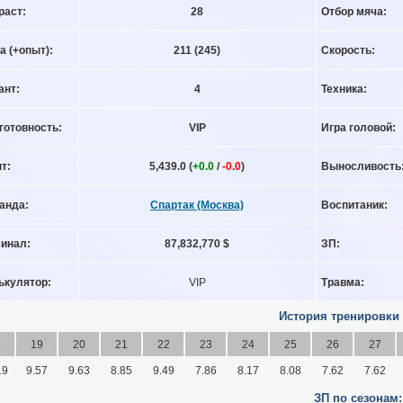
раст:
28
Отбор мяча:
а (+опыт):
211
(245)
Скорость:
ант:
4
Техника:
готовность:
VIP
Игра головой:
т:
5,439.0 (
+0.0
/
-0.0
)
Выносливость
анда:
Спартак (Москва)
Воспитаник:
инал:
87,832,770 $
ЗП:
ькулятор:
VIP
Травма:
История тренировки
8
19
20
21
22
23
24
25
26
27
19
9.57
9.63
8.85
9.49
7.86
8.17
8.08
7.62
7.62
ЗП по сезонам: