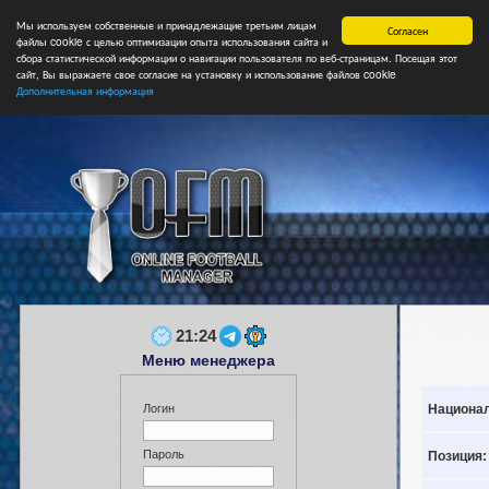
Мы используем собственные и принадлежащие третьим лицам
Главная
Форум
Турниры
Сборные
НФ
Свободные коман
Согласен
файлы cookie с целью оптимизации опыта использования сайта и
сбора статистической информации о навигации пользователя по веб-страницам. Посещая этот
сайт, Вы выражаете свое согласие на установку и использование файлов cookie
Дополнительная информация
21:24
Меню менеджера
Национал
Логин
Пароль
Позиция: