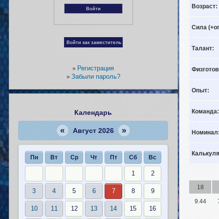
Возраст:
Сила (+о
Талант:
Регистрация
»
Физготов
Забыли пароль?
»
Опыт:
Команда:
Календарь
«
»
Август 2026
Номинал
Калькуля
Пн
Вт
Ср
Чт
Пт
Сб
Вс
1
2
18
3
4
5
6
7
8
9
9.44
10
11
12
13
14
15
16