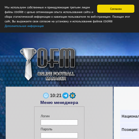
Мы используем собственные и принадлежащие третьим лицам
Главная
Форум
Турниры
Сборные
НФ
Свободные коман
Согласен
файлы cookie с целью оптимизации опыта использования сайта и
сбора статистической информации о навигации пользователя по веб-страницам. Посещая этот
сайт, Вы выражаете свое согласие на установку и использование файлов cookie
Дополнительная информация
10:21
Меню менеджера
Национал
Логин
Пароль
Позиция: