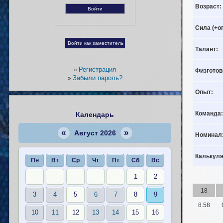
Возраст:
Сила (+о
Талант:
Регистрация
»
Физготов
Забыли пароль?
»
Опыт:
Команда:
Календарь
«
»
Август 2026
Номинал
Калькуля
Пн
Вт
Ср
Чт
Пт
Сб
Вс
1
2
18
3
4
5
6
7
8
9
8.58
10
11
12
13
14
15
16