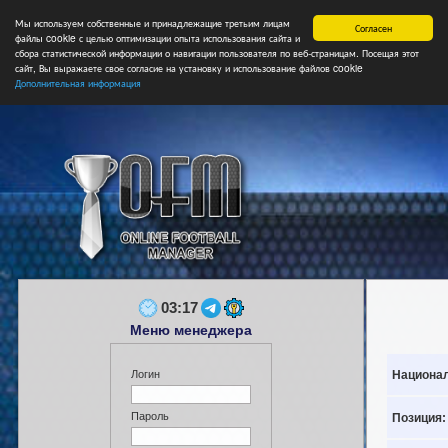
Мы используем собственные и принадлежащие третьим лицам
Главная
Форум
Турниры
Сборные
НФ
Свободные коман
Согласен
файлы cookie с целью оптимизации опыта использования сайта и
сбора статистической информации о навигации пользователя по веб-страницам. Посещая этот
сайт, Вы выражаете свое согласие на установку и использование файлов cookie
Дополнительная информация
03:17
Меню менеджера
Национал
Логин
Пароль
Позиция: