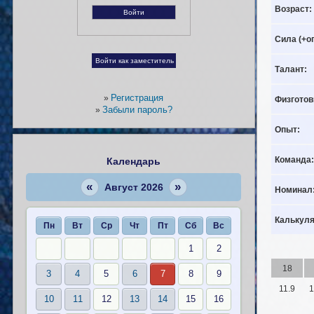
Возраст:
Сила (+о
Талант:
Регистрация
»
Физготов
Забыли пароль?
»
Опыт:
Команда:
Календарь
«
»
Август 2026
Номинал
Калькуля
Пн
Вт
Ср
Чт
Пт
Сб
Вс
1
2
18
3
4
5
6
7
8
9
11.9
1
10
11
12
13
14
15
16