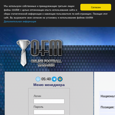
Мы используем собственные и принадлежащие третьим лицам
Главная
Форум
Турниры
Сборные
НФ
Свободные коман
Согласен
файлы cookie с целью оптимизации опыта использования сайта и
сбора статистической информации о навигации пользователя по веб-страницам. Посещая этот
сайт, Вы выражаете свое согласие на установку и использование файлов cookie
Дополнительная информация
05:40
Меню менеджера
Национал
Логин
Пароль
Позиция: