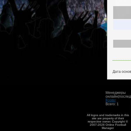
Дата основ
Менеджеры
онлайн(последн
Footer
Всего: 1
All logos and trademarks in this
site are property of their
respective owner. Copyright ©
2007-2026 Online Football
Manager