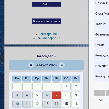
Возраст:
Сила (+о
Талант:
Регистрация
»
Физготов
Забыли пароль?
»
Опыт:
Команда:
Календарь
«
»
Август 2026
Номинал
Калькуля
Пн
Вт
Ср
Чт
Пт
Сб
Вс
1
2
18
3
4
5
6
7
8
9
8.58
10
11
12
13
14
15
16