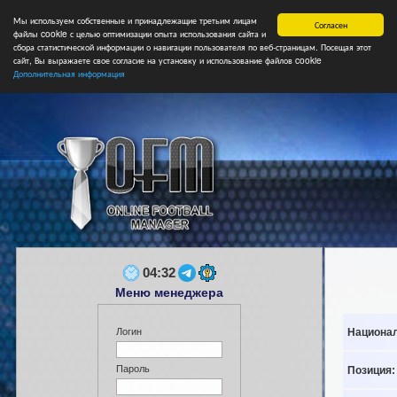
Мы используем собственные и принадлежащие третьим лицам
Главная
Форум
Турниры
Сборные
НФ
Свободные коман
Согласен
файлы cookie с целью оптимизации опыта использования сайта и
сбора статистической информации о навигации пользователя по веб-страницам. Посещая этот
сайт, Вы выражаете свое согласие на установку и использование файлов cookie
Дополнительная информация
04:32
Меню менеджера
Национал
Логин
Пароль
Позиция: