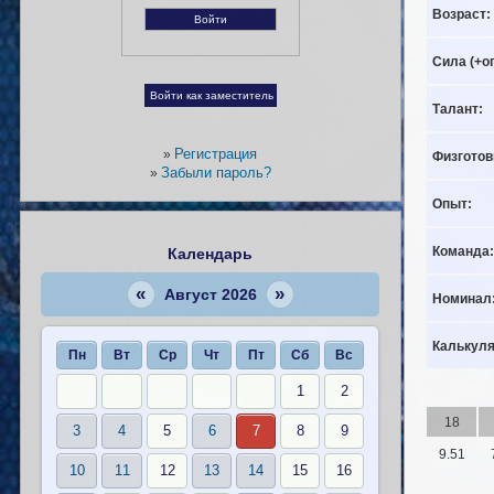
Возраст:
Сила (+о
Талант:
Регистрация
»
Физготов
Забыли пароль?
»
Опыт:
Команда:
Календарь
«
»
Август 2026
Номинал
Калькуля
Пн
Вт
Ср
Чт
Пт
Сб
Вс
1
2
18
3
4
5
6
7
8
9
9.51
10
11
12
13
14
15
16