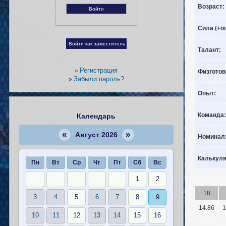
Возраст:
Сила (+о
Талант:
Регистрация
»
Физготов
Забыли пароль?
»
Опыт:
Команда:
Календарь
«
»
Август 2026
Номинал
Калькуля
Пн
Вт
Ср
Чт
Пт
Сб
Вс
1
2
18
3
4
5
6
7
8
9
14.86
1
10
11
12
13
14
15
16