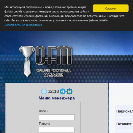
Мы используем собственные и принадлежащие третьим лицам
Главная
Форум
Турниры
Сборные
НФ
Свободные коман
Согласен
файлы cookie с целью оптимизации опыта использования сайта и
сбора статистической информации о навигации пользователя по веб-страницам. Посещая этот
сайт, Вы выражаете свое согласие на установку и использование файлов cookie
Дополнительная информация
12:18
Меню менеджера
Национал
Логин
Пароль
Позиция: