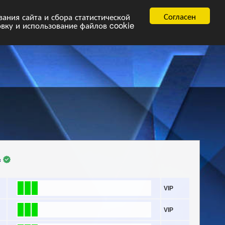
равила
FAQ.pdf
Согласен
ния сайта и сбора статистической
овку и использование файлов cookie
с
VIP
VIP