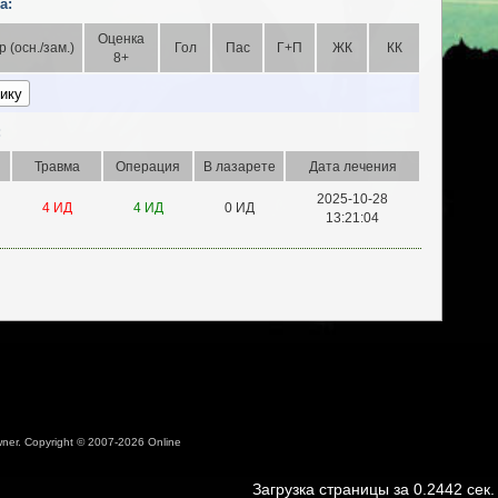
а:
Оценка
р (осн./зам.)
Гол
Пас
Г+П
ЖК
КК
8+
:
Травма
Операция
В лазарете
Дата лечения
2025-10-28
4 ИД
4 ИД
0 ИД
13:21:04
 owner. Copyright © 2007-2026 Online
Загрузка страницы за 0.2442 сек.