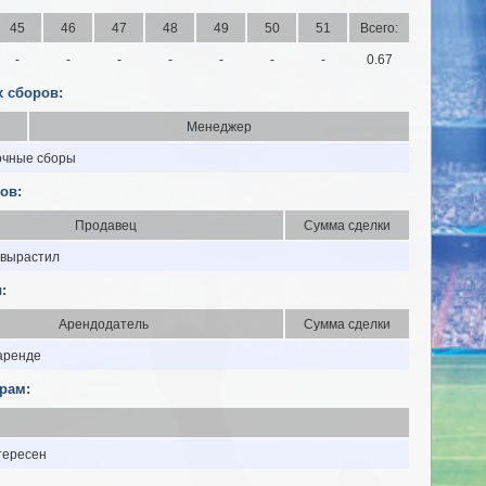
45
46
47
48
49
50
51
Всего:
-
-
-
-
-
-
-
0.67
 сборов:
Менеджер
очные сборы
ов:
Продавец
Сумма сделки
 вырастил
:
Арендодатель
Сумма сделки
 аренде
рам:
тересен