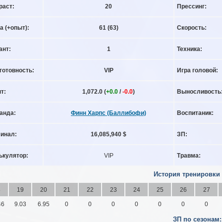
раст:
20
Прессинг:
а (+опыт):
61
(63)
Скорость:
ант:
1
Техника:
готовность:
VIP
Игра головой:
т:
1,072.0 (
+0.0
/
-0.0
)
Выносливость
анда:
Финн Харпс (Баллибофи)
Воспитаник:
инал:
16,085,940 $
ЗП:
ькулятор:
VIP
Травма:
История тренировки
8
19
20
21
22
23
24
25
26
27
46
9.03
6.95
0
0
0
0
0
0
0
ЗП по сезонам: