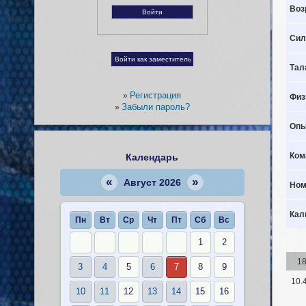
Воз
Сил
Тал
Регистрация
»
Физ
Забыли пароль?
»
Опы
Ком
Календарь
«
»
Август 2026
Ном
Кал
Пн
Вт
Ср
Чт
Пт
Сб
Вс
1
2
1
3
4
5
6
7
8
9
10.
10
11
12
13
14
15
16