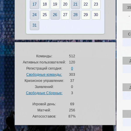
17
18
19
20
21
22
23
3
24
25
26
27
28
29
30
-
31
С
Команды:
512
Активных пользователей:
120
Регистраций сегодня:
0
Свободные команды:
303
Кризисное управление:
37
Заявлений:
0
Свободные Сборные:
3
Игровой день:
69
Матчей:
256
Автосоставов:
87%