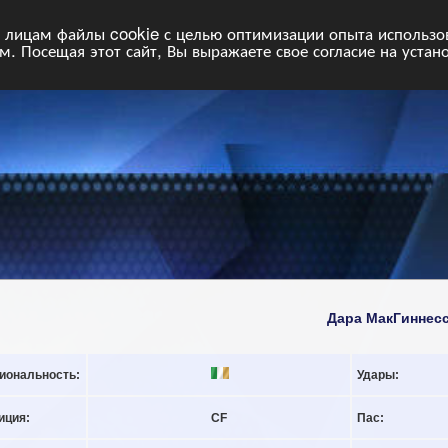
НФ
Свободные команды
Статистика
Поиск
Архив
VIP
П
лицам файлы cookie с целью оптимизации опыта использова
. Посещая этот сайт, Вы выражаете свое согласие на устан
Дара МакГиннес
иональность:
Удары:
иция:
CF
Пас: