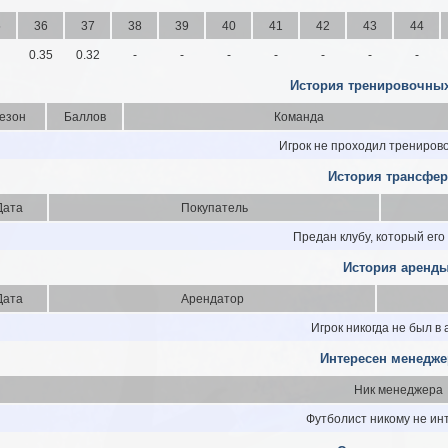
5
36
37
38
39
40
41
42
43
44
0.35
0.32
-
-
-
-
-
-
-
История тренировочных
езон
Баллов
Команда
Игрок не проходил трениров
История трансфер
Дата
Покупатель
Предан клубу, который его
История аренды
Дата
Арендатор
Игрок никогда не был в
Интересен менедже
Ник менеджера
Футболист никому не ин