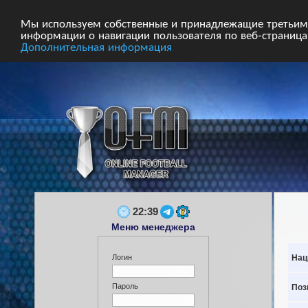
Главная
Форум
Турниры
Сборные
Мы используем собственные и принадлежащие третьим 
информации о навигации пользователя по веб-страницам
Дополнительная информация
22:39
Меню менеджера
Нац
Логин
Пароль
Поз