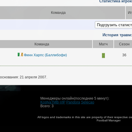
Статистика игрок
Команда
Иг
История травм
Команда
Матч
Сезон
Финн Харпс (Баллибофи)
36
основания: 21 апреля 2007.
Менеджеры онлайн(последние 5 минут):
KostyaTMB-VIP
Pandora
Selecao
Всего: 3
All logos and trademarks in this site are property of their respective
Football Manager