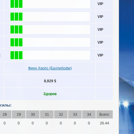
VIP
VIP
VIP
VIP
:
VIP
Финн Харпс (Баллибофи)
8,929 $
Здоров
 силы:
28
29
30
31
32
33
34
Всего:
0
0
0
0
0
0
0
26.44