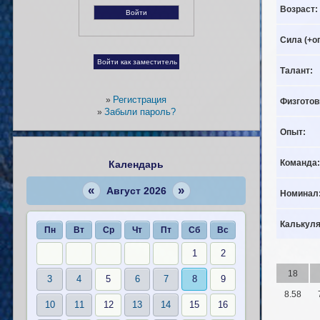
Возраст:
Сила (+о
Талант:
Регистрация
»
Физготов
Забыли пароль?
»
Опыт:
Команда:
Календарь
«
»
Август 2026
Номинал
Калькуля
Пн
Вт
Ср
Чт
Пт
Сб
Вс
1
2
18
3
4
5
6
7
8
9
8.58
10
11
12
13
14
15
16