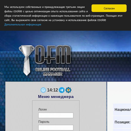
Мы используем собственные и принадлежащие третьим лицам
Главная
Форум
Турниры
Сборные
НФ
Свободные коман
Согласен
файлы cookie с целью оптимизации опыта использования сайта и
сбора статистической информации о навигации пользователя по веб-страницам. Посещая этот
сайт, Вы выражаете свое согласие на установку и использование файлов cookie
Дополнительная информация
14:12
Меню менеджера
Национал
Логин
Пароль
Позиция: