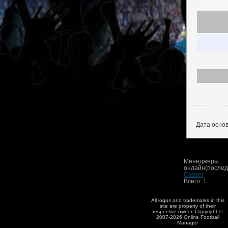
Дата основ
Менеджеры
онлайн(последн
Casser
Всего: 1
All logos and trademarks in this
site are property of their
respective owner. Copyright ©
2007-2026 Online Football
Manager